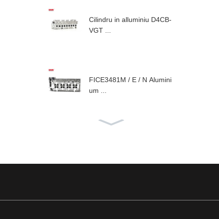
Cilindru in alluminiu D4CB-
VGT ...
FICE3481M / E / N Alumini
um ...
F1AE Culata in alluminiu ...