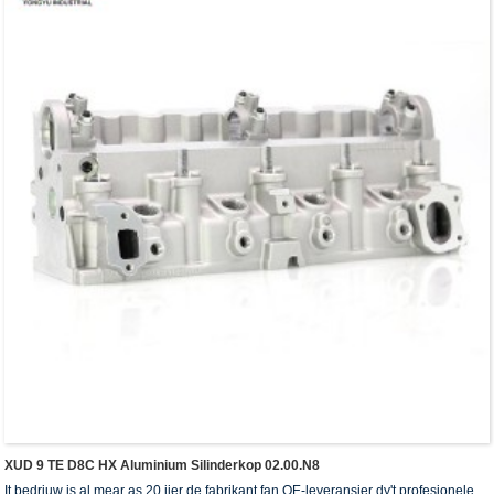
XUD 9 TE D8C HX Aluminium Silinderkop 02.00.N8
It bedriuw is al mear as 20 jier de fabrikant fan OE-leveransier dy't profesjonele