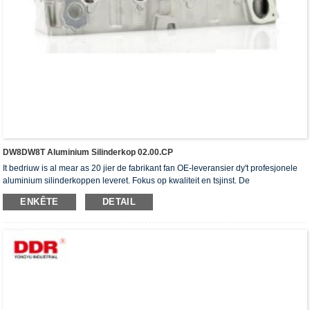
DW8DW8T Aluminium Silinderkop 02.00.CP
It bedriuw is al mear as 20 jier de fabrikant fan OE-leveransier dy't profesjonele
aluminium silinderkoppen leveret. Fokus op kwaliteit en tsjinst. De
silinderkoppen hawwe it ISO16949-autentikaasjesertifikaat, "de heechdichte
ENKÊTE
DETAIL
silinderkop", "de lange libbensdoer fan 'e silinderkop" en de oare 5 patinten foar
gebrûksmodellen krigen.