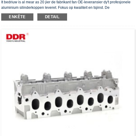
It bedriuw is al mear as 20 jier de fabrikant fan OE-leveransier dy't profesjonele
aluminium silinderkoppen leveret. Fokus op kwaliteit en tsjinst. De
silinderkoppen hawwe it ISO16949-autentikaasjesertifikaat, "de heechdichte
ENKÊTE
DETAIL
silinderkop", "de lange libbensdoer fan 'e silinderkop" en de oare 5 patinten foar
gebrûksmodellen krigen.