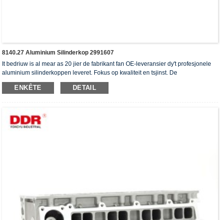
8140.27 Aluminium Silinderkop 2991607
It bedriuw is al mear as 20 jier de fabrikant fan OE-leveransier dy't profesjonele
aluminium silinderkoppen leveret. Fokus op kwaliteit en tsjinst. De
silinderkoppen hawwe it ISO16949-autentikaasjesertifikaat, "de heechdichte
ENKÊTE
DETAIL
silinderkop", "de lange libbensdoer fan 'e silinderkop" en de oare 5 patinten foar
gebrûksmodellen krigen.