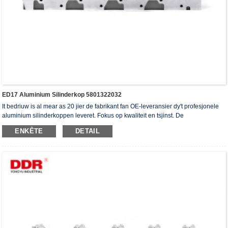
ED17 Aluminium Silinderkop 5801322032
It bedriuw is al mear as 20 jier de fabrikant fan OE-leveransier dy't profesjonele
aluminium silinderkoppen leveret. Fokus op kwaliteit en tsjinst. De
silinderkoppen hawwe it ISO16949-autentikaasjesertifikaat, "de heechdichte
ENKÊTE
DETAIL
silinderkop", "de lange libbensdoer fan 'e silinderkop" en de oare 5 patinten foar
gebrûksmodellen krigen.