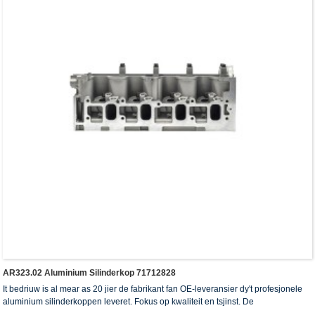
AR323.02 Aluminium Silinderkop 71712828
It bedriuw is al mear as 20 jier de fabrikant fan OE-leveransier dy't profesjonele
aluminium silinderkoppen leveret. Fokus op kwaliteit en tsjinst. De
silinderkoppen hawwe it ISO16949-autentikaasjesertifikaat, "de heechdichte