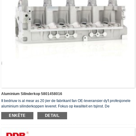
Aluminium Silinderkop 5801458016
It bedriuw is al mear as 20 jier de fabrikant fan OE-leveransier dy't profesjonele
aluminium silinderkoppen leveret. Fokus op kwaliteit en tsjinst. De
silinderkoppen hawwe it ISO16949-autentikaasjesertifikaat, "de heechdichte
ENKÊTE
DETAIL
silinderkop", "de lange libbensdoer fan 'e silinderkop" en de oare 5 patinten foar
gebrûksmodellen krigen.