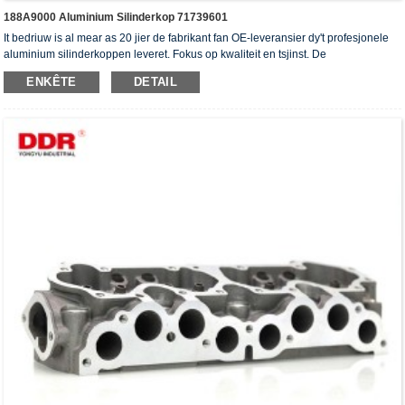
188A9000 Aluminium Silinderkop 71739601
It bedriuw is al mear as 20 jier de fabrikant fan OE-leveransier dy't profesjonele
aluminium silinderkoppen leveret. Fokus op kwaliteit en tsjinst. De
silinderkoppen hawwe it ISO16949-autentikaasjesertifikaat, "de heechdichte
ENKÊTE
DETAIL
silinderkop", "de lange libbensdoer fan 'e silinderkop" en de oare 5 patinten foar
gebrûksmodellen krigen.