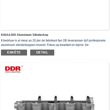
836A4.000 Aluminium Silinderkop
It bedriuw is al mear as 20 jier de fabrikant fan OE-leveransier dy't profesjonele
aluminium silinderkoppen leveret. Fokus op kwaliteit en tsjinst. De
silinderkoppen hawwe it ISO16949-autentikaasjesertifikaat, "de heechdichte
ENKÊTE
DETAIL
silinderkop", "de lange libbensdoer fan 'e silinderkop" en de oare 5 patinten foar
gebrûksmodellen krigen.