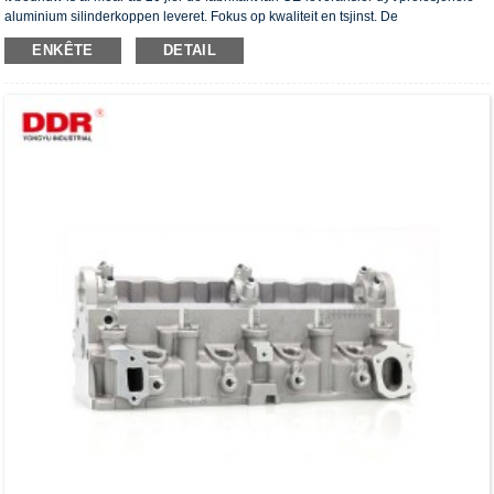
aluminium silinderkoppen leveret. Fokus op kwaliteit en tsjinst. De
silinderkoppen hawwe it ISO16949-autentikaasjesertifikaat, "de heechdichte
ENKÊTE
DETAIL
silinderkop", "de lange libbensdoer fan 'e silinderkop" en de oare 5 patinten foar
gebrûksmodellen krigen.