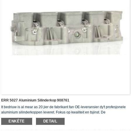
ERR 5027 Aluminium Silinderkop 908761
It bedriuw is al mear as 20 jier de fabrikant fan OE-leveransier dy't profesjonele
aluminium silinderkoppen leveret. Fokus op kwaliteit en tsjinst. De
silinderkoppen hawwe it ISO16949-autentikaasjesertifikaat, "de heechdichte
ENKÊTE
DETAIL
silinderkop", "de lange libbensdoer fan 'e silinderkop" en de oare 5 patinten foar
gebrûksmodellen krigen.