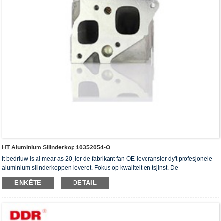
HT Aluminium Silinderkop 10352054-O
It bedriuw is al mear as 20 jier de fabrikant fan OE-leveransier dy't profesjonele
aluminium silinderkoppen leveret. Fokus op kwaliteit en tsjinst. De
silinderkoppen hawwe it ISO16949-autentikaasjesertifikaat, "de heechdichte
ENKÊTE
DETAIL
silinderkop", "de lange libbensdoer fan 'e silinderkop" en de oare 5 patinten foar
gebrûksmodellen krigen.