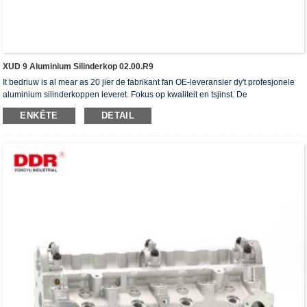
XUD 9 Aluminium Silinderkop 02.00.R9
It bedriuw is al mear as 20 jier de fabrikant fan OE-leveransier dy't profesjonele
aluminium silinderkoppen leveret. Fokus op kwaliteit en tsjinst. De
silinderkoppen hawwe it ISO16949-autentikaasjesertifikaat, "de heechdichte
ENKÊTE
DETAIL
silinderkop", "de lange libbensdoer fan 'e silinderkop" en de oare 5 patinten foar
gebrûksmodellen krigen.