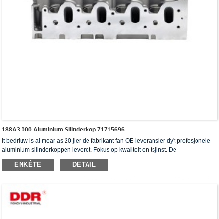
188A3.000 Aluminium Silinderkop 71715696
It bedriuw is al mear as 20 jier de fabrikant fan OE-leveransier dy't profesjonele
aluminium silinderkoppen leveret. Fokus op kwaliteit en tsjinst. De
silinderkoppen hawwe it ISO16949-autentikaasjesertifikaat, "de heechdichte
ENKÊTE
DETAIL
silinderkop", "de lange libbensdoer fan 'e silinderkop" en de oare 5 patinten foar
gebrûksmodellen krigen.