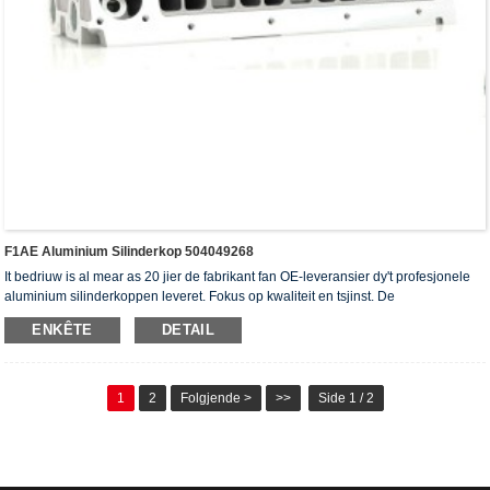
F1AE Aluminium Silinderkop 504049268
It bedriuw is al mear as 20 jier de fabrikant fan OE-leveransier dy't profesjonele
aluminium silinderkoppen leveret. Fokus op kwaliteit en tsjinst. De
silinderkoppen hawwe it ISO16949-autentikaasjesertifikaat, "de heechdichte
ENKÊTE
DETAIL
silinderkop", "de lange libbensdoer fan 'e silinderkop" en de oare 5 patinten foar
gebrûksmodellen krigen.
1
2
Folgjende >
>>
Side 1 / 2