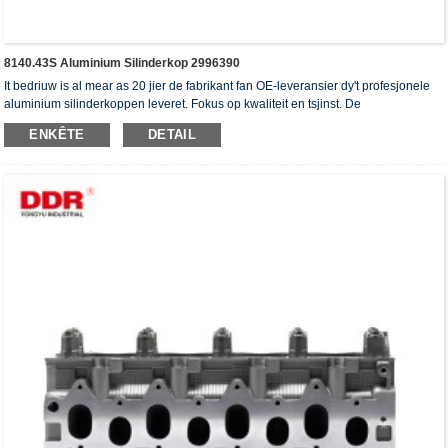
8140.43S Aluminium Silinderkop 2996390
It bedriuw is al mear as 20 jier de fabrikant fan OE-leveransier dy't profesjonele
aluminium silinderkoppen leveret. Fokus op kwaliteit en tsjinst. De
silinderkoppen hawwe it ISO16949-autentikaasjesertifikaat, "de heechdichte
ENKÊTE
DETAIL
silinderkop", "de lange libbensdoer fan 'e silinderkop" en de oare 5 patinten foar
gebrûksmodellen krigen.