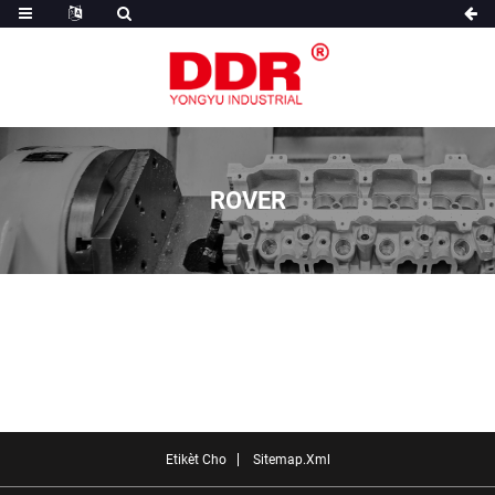
ROVER
Etikèt Cho
Sitemap.xml