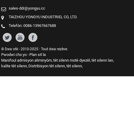
sales-ddr@yongyu.cc
TAIZHOU YONGYU INDUSTRIEL CO, LTD.
Telefòn: 0086-13967667688
© Dwa otè - 2010-2025 : Tout dwa rezève.
Pwodwi cho yo
Plan sit la
-
Manifoul admisyon aliminyòm
tèt silenn motè dyezèl
tèt silenn lan
,
,
,
kalite tèt silenn
Distribisyon tèt silenn
tèt silenn
,
,
,