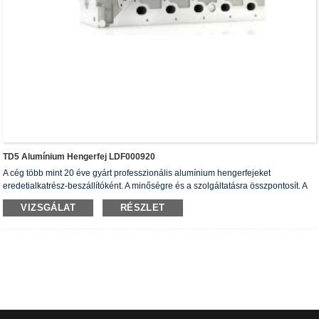
TD5 Alumínium Hengerfej LDF000920
A cég több mint 20 éve gyárt professzionális alumínium hengerfejeket
eredetialkatrész-beszállítóként. A minőségre és a szolgáltatásra összpontosít. A
hengerfejek rendelkeznek ISO16949 hitelesítési tanúsítvánnyal, „a nagy tömítésű
VIZSGÁLAT
RÉSZLET
hengerfej”, „a hengerfej hosszú élettartama” és további 5 használati mintaoltalmi
szabadalommal.