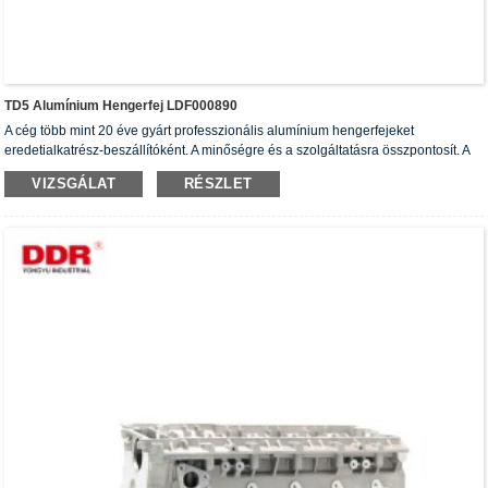
TD5 Alumínium Hengerfej LDF000890
A cég több mint 20 éve gyárt professzionális alumínium hengerfejeket
eredetialkatrész-beszállítóként. A minőségre és a szolgáltatásra összpontosít. A
hengerfejek rendelkeznek ISO16949 hitelesítési tanúsítvánnyal, „a nagy tömítésű
VIZSGÁLAT
RÉSZLET
hengerfej”, „a hengerfej hosszú élettartama” és további 5 használati mintaoltalmi
szabadalommal.