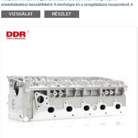
eredetialkatrész-beszállítóként. A minőségre és a szolgáltatásra összpontosít. A
hengerfejek rendelkeznek ISO16949 hitelesítési tanúsítvánnyal, „a nagy tömítésű
VIZSGÁLAT
RÉSZLET
hengerfej”, „a hengerfej hosszú élettartama” és további 5 használati mintaoltalmi
szabadalommal.