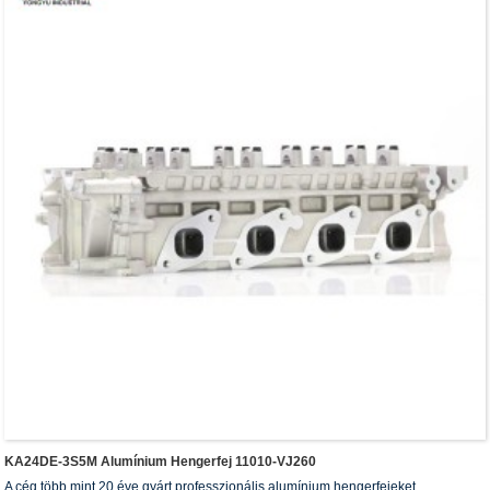
KA24DE-3S5M Alumínium Hengerfej 11010-VJ260
A cég több mint 20 éve gyárt professzionális alumínium hengerfejeket