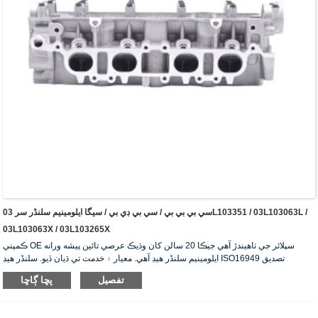
سي بي بي بي / سي بي ڊي بي / سيگا ايلومينيم سلنڈر سر 03L103351 / 03L103063L /
03L103063X / 03L103265X
ڪمپني OE سپلائر جي ٺاهيندڙ آهي جيڪا 20 سالن کان وڌيڪ عرصي تائين پيشه ورانه
ايلومينيم سلنڈر هيڊ آهي. معيار ۽ خدمت تي ڌيان ڏيو. سلنڈر هيڊ ISO16949 تصديق
سرٽيفڪيٽ حاصل ڪري ٿو، "هاءِ سيلنگ سلنڈر هيڊ"، "سلنڈر هيڊ جي ڊگهي مفيد زندگي" ۽
تفصيل
پڇا ڳاڇا
ٻيا 5 يوٽيلٽي ماڊل پيٽنٽ.