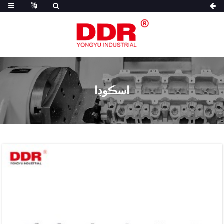
اسڪوڊا