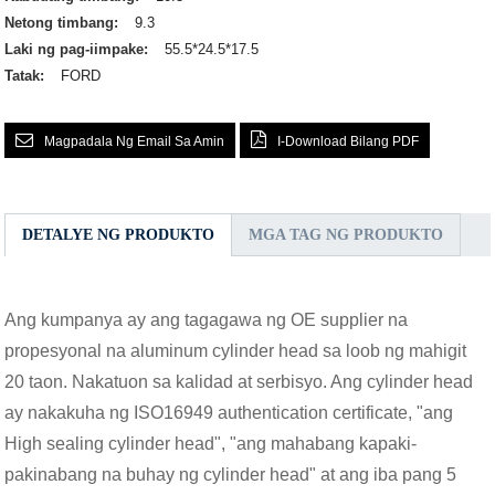
Netong timbang:
9.3
Laki ng pag-iimpake:
55.5*24.5*17.5
Tatak:
FORD
Magpadala Ng Email Sa Amin
I-Download Bilang PDF
DETALYE NG PRODUKTO
MGA TAG NG PRODUKTO
Ang kumpanya ay ang tagagawa ng OE supplier na
propesyonal na aluminum cylinder head sa loob ng mahigit
20 taon. Nakatuon sa kalidad at serbisyo. Ang cylinder head
ay nakakuha ng ISO16949 authentication certificate, "ang
High sealing cylinder head", "ang mahabang kapaki-
pakinabang na buhay ng cylinder head" at ang iba pang 5