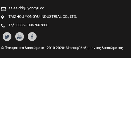
sales-ddr@yongyu.cc
TAIZHOU YONGYU INDUSTRIAL CO., LTD.
Τηλ: 0086-13967667688
© Πνευματικά δικαιώματα - 2010-2020: Με επιφύλαξη παντός δικαιώματος.