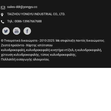
sales-ddr@yongyu.cc
TAIZHOU YONGYU INDUSTRIAL CO., LTD.
Τηλ.: 0086-13967667688
© Πνευματικά δικαιώματα - 2010-2025: Με επιφύλαξη παντός δικαιώματος.
Ζεστά προϊόντα
Χάρτης ιστότοπου
-
κυλινδροκεφαλή
κυλινδροκεφαλή κινητήρα ντίζελ
η κυλινδροκεφαλή
,
,
,
χύτευση κυλινδροκεφαλής
τύπος κυλινδροκεφαλής
,
,
Πολλαπλή εισαγωγής αλουμινίου
,