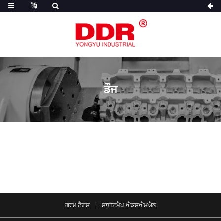
ਡੌਜ
ਗਰਮ ਟੈਗਸ
ਸਾਈਟਮੈਪ.ਐਕਸਐਮਐਲ