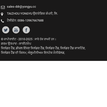
sales-ddr@yongyu.cc
TAIZHOU YONGYU ਉਦਯੋਗਿਕ ਕੰਪਨੀ, ਲਿ.
ਟੈਲੀਫ਼ੋਨ: 0086-13967667688
© ਕਾਪੀਰਾਈਟ - 2010-2025 : ਸਾਰੇ ਹੱਕ ਰਾਖਵੇਂ ਹਨ।
ਗਰਮ ਉਤਪਾਦ
ਸਾਈਟਮੈਪ
-
ਸਿਲੰਡਰ ਹੈੱਡ
ਡੀਜ਼ਲ ਇੰਜਣ ਸਿਲੰਡਰ ਹੈੱਡ
ਸਿਲੰਡਰ ਹੈੱਡ
ਸਿਲੰਡਰ ਹੈੱਡ ਕਾਸਟਿੰਗ
,
,
,
,
ਸਿਲੰਡਰ ਹੈੱਡ ਦੀ ਕਿਸਮ
ਐਲੂਮੀਨੀਅਮ ਇਨਟੇਕ ਮੈਨੀਫੋਲਡ
,
,