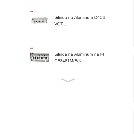
Silinda na Aluminum D4CB-
VGT...
Silinda na Aluminum na FI
CE3481M/E/N...
F1AE Kan silinda na alumin
um...