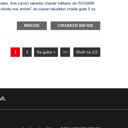
 sabis. Ana samun takardar shaidar tabbatar da ISO16949,
 silinda mai amfani" da sauran takaddun shaida guda 5 na
BINCIKE
CIKAKKEN BAYANI
1
2
Na gaba >
>>
Shafi na 1/2
XML