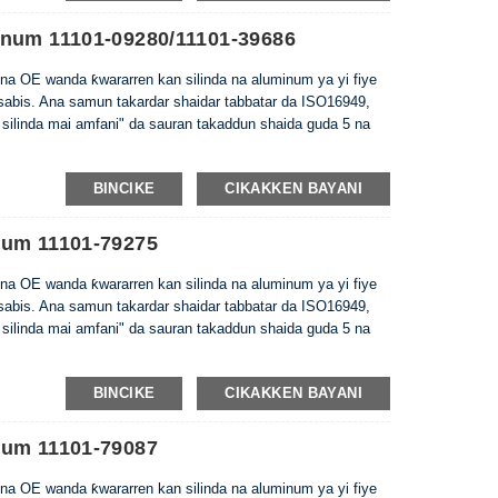
inum 11101-09280/11101-39686
na OE wanda ƙwararren kan silinda na aluminum ya yi fiye
 sabis. Ana samun takardar shaidar tabbatar da ISO16949,
 silinda mai amfani" da sauran takaddun shaida guda 5 na
BINCIKE
CIKAKKEN BAYANI
num 11101-79275
na OE wanda ƙwararren kan silinda na aluminum ya yi fiye
 sabis. Ana samun takardar shaidar tabbatar da ISO16949,
 silinda mai amfani" da sauran takaddun shaida guda 5 na
BINCIKE
CIKAKKEN BAYANI
num 11101-79087
na OE wanda ƙwararren kan silinda na aluminum ya yi fiye