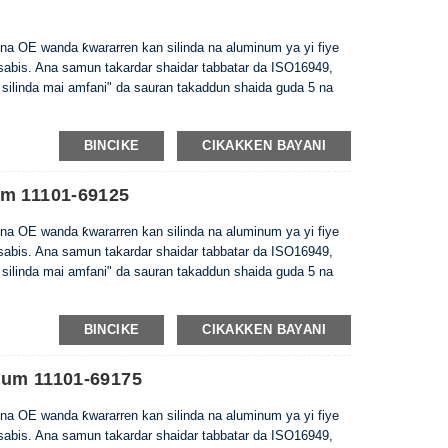
na OE wanda ƙwararren kan silinda na aluminum ya yi fiye
 sabis. Ana samun takardar shaidar tabbatar da ISO16949,
 silinda mai amfani" da sauran takaddun shaida guda 5 na
BINCIKE
CIKAKKEN BAYANI
um 11101-69125
na OE wanda ƙwararren kan silinda na aluminum ya yi fiye
 sabis. Ana samun takardar shaidar tabbatar da ISO16949,
 silinda mai amfani" da sauran takaddun shaida guda 5 na
BINCIKE
CIKAKKEN BAYANI
num 11101-69175
na OE wanda ƙwararren kan silinda na aluminum ya yi fiye
 sabis. Ana samun takardar shaidar tabbatar da ISO16949,