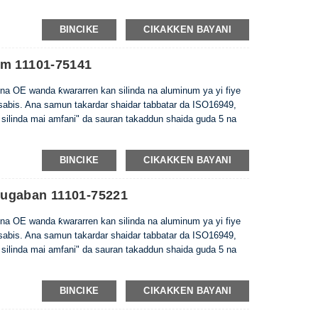
BINCIKE
CIKAKKEN BAYANI
um 11101-75141
na OE wanda ƙwararren kan silinda na aluminum ya yi fiye
 sabis. Ana samun takardar shaidar tabbatar da ISO16949,
 silinda mai amfani" da sauran takaddun shaida guda 5 na
BINCIKE
CIKAKKEN BAYANI
hugaban 11101-75221
na OE wanda ƙwararren kan silinda na aluminum ya yi fiye
 sabis. Ana samun takardar shaidar tabbatar da ISO16949,
 silinda mai amfani" da sauran takaddun shaida guda 5 na
BINCIKE
CIKAKKEN BAYANI