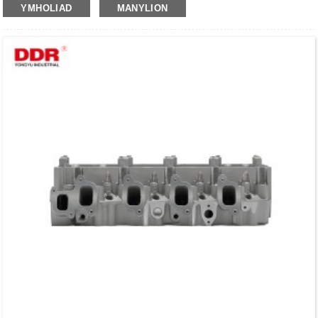
YMHOLIAD
MANYLION
ddefnyddiol hir y pen silindr” a'r 5 patent model cyfleustodau arall.