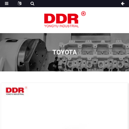
TOYOTA