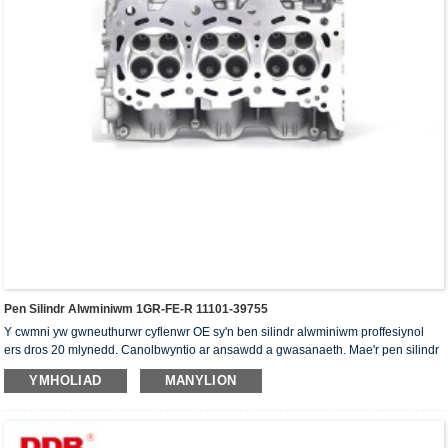
Pen Silindr Alwminiwm 1GR-FE-R 11101-39755
Y cwmni yw gwneuthurwr cyflenwr OE sy'n ben silindr alwminiwm proffesiynol
ers dros 20 mlynedd. Canolbwyntio ar ansawdd a gwasanaeth. Mae'r pen silindr
wedi cael y dystysgrif dilysu ISO16949, “y pen silindr selio uchel”, “oes
YMHOLIAD
MANYLION
ddefnyddiol hir y pen silindr” a'r 5 patent model cyfleustodau arall.