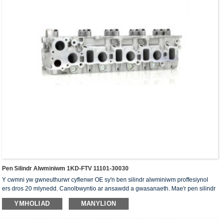
Pen Silindr Alwminiwm 1KD-FTV 11101-30030
Y cwmni yw gwneuthurwr cyflenwr OE sy'n ben silindr alwminiwm proffesiynol
ers dros 20 mlynedd. Canolbwyntio ar ansawdd a gwasanaeth. Mae'r pen silindr
wedi cael y dystysgrif dilysu ISO16949, “y pen silindr selio uchel”, “oes
YMHOLIAD
MANYLION
ddefnyddiol hir y pen silindr” a'r 5 patent model cyfleustodau arall.