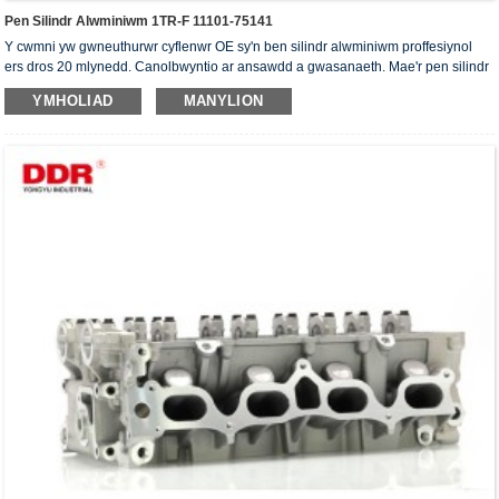
Pen Silindr Alwminiwm 1TR-F 11101-75141
Y cwmni yw gwneuthurwr cyflenwr OE sy'n ben silindr alwminiwm proffesiynol
ers dros 20 mlynedd. Canolbwyntio ar ansawdd a gwasanaeth. Mae'r pen silindr
wedi cael y dystysgrif dilysu ISO16949, “y pen silindr selio uchel”, “oes
YMHOLIAD
MANYLION
ddefnyddiol hir y pen silindr” a'r 5 patent model cyfleustodau arall.