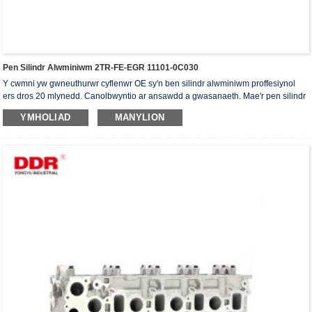
Pen Silindr Alwminiwm 2TR-FE-EGR 11101-0C030
Y cwmni yw gwneuthurwr cyflenwr OE sy'n ben silindr alwminiwm proffesiynol
ers dros 20 mlynedd. Canolbwyntio ar ansawdd a gwasanaeth. Mae'r pen silindr
wedi cael y dystysgrif dilysu ISO16949, “y pen silindr selio uchel”, “oes
YMHOLIAD
MANYLION
ddefnyddiol hir y pen silindr” a'r 5 patent model cyfleustodau arall.