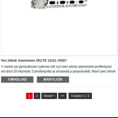
Pen Silindr Alwminiwm 3RZ-FE 11101-79087
Y cwmni yw gwneuthurwr cyflenwr OE sy'n ben silindr alwminiwm proffesiynol
ers dros 20 mlynedd. Canolbwyntio ar ansawdd a gwasanaeth. Mae'r pen silindr
wedi cael y dystysgrif dilysu ISO16949, “y pen silindr selio uchel”, “oes
YMHOLIAD
MANYLION
ddefnyddiol hir y pen silindr” a'r 5 patent model cyfleustodau arall.
1
2
Nesaf >
>>
Tudalen 1 / 2