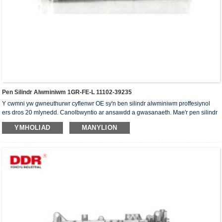
Pen Silindr Alwminiwm 1GR-FE-L 11102-39235
Y cwmni yw gwneuthurwr cyflenwr OE sy'n ben silindr alwminiwm proffesiynol
ers dros 20 mlynedd. Canolbwyntio ar ansawdd a gwasanaeth. Mae'r pen silindr
wedi cael y dystysgrif dilysu ISO16949, “y pen silindr selio uchel”, “oes
YMHOLIAD
MANYLION
ddefnyddiol hir y pen silindr” a'r 5 patent model cyfleustodau arall.