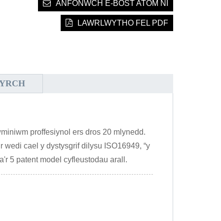
ANFONWCH E-BOST ATOM NI
LAWRLWYTHO FEL PDF
NYRCH
miniwm proffesiynol ers dros 20 mlynedd.
wedi cael y dystysgrif dilysu ISO16949, “y
 a'r 5 patent model cyfleustodau arall.