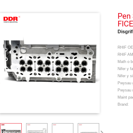
Pen 
FIC
Disgrif
RHIF OE
RHIF AM
Math o be
Nifer y fa
Nifer y s
Pwysau 
Pwysau 
Maint pa
Brand: