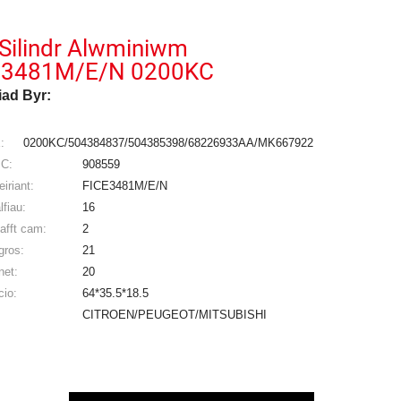
Silindr Alwminiwm
E3481M/E/N 0200KC
iad Byr:
:
0200KC/504384837/504385398/68226933AA/MK667922
C:
908559
iriant:
FICE3481M/E/N
lfiau:
16
iafft cam:
2
gros:
21
net:
20
cio:
64*35.5*18.5
CITROEN/PEUGEOT/MITSUBISHI