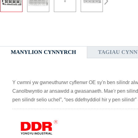
MANYLION CYNNYRCH
TAGIAU CYN
Y cwmni yw gwneuthurwr cyflenwr OE sy'n ben silindr alw
Canolbwyntio ar ansawdd a gwasanaeth. Mae'r pen silindr 
pen silindr selio uchel”, “oes ddefnyddiol hir y pen silindr”