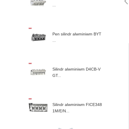
...
Pen silindr alwminiwm BYT
...
Silindr alwminiwm D4CB-V
GT...
Silindr alwminiwm FICE348
1M/E/N...