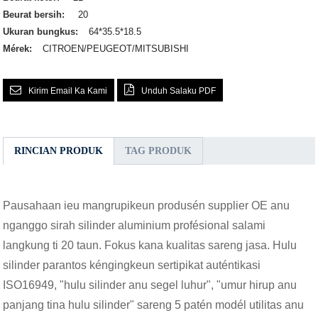
Beurat bersih:
20
Ukuran bungkus:
64*35.5*18.5
Mérek:
CITROEN/PEUGEOT/MITSUBISHI
Kirim Email Ka Kami
Unduh Salaku PDF
RINCIAN PRODUK
TAG PRODUK
Pausahaan ieu mangrupikeun produsén supplier OE anu
nganggo sirah silinder aluminium profésional salami
langkung ti 20 taun. Fokus kana kualitas sareng jasa. Hulu
silinder parantos kéngingkeun sertipikat auténtikasi
ISO16949, "hulu silinder anu segel luhur", "umur hirup anu
panjang tina hulu silinder" sareng 5 patén modél utilitas anu