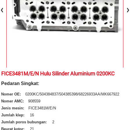
FICE3481M/E/N Hulu Silinder Aluminium 0200KC
Pedaran Singkat:
Nomer OE:
0200KC/504384837/504385398/68226933AA/MK667922
Nomer AMC:
908559
Jenis mesin:
FICE3481M/E/N
Jumlah klep:
16
Jumlah poros bubungan:
2
Beurat kotor:
21