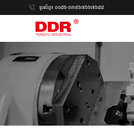
ទូរស័ព្ទ៖ ០០៨៦-១៣៩៦៧៦៦៧៦៨៨