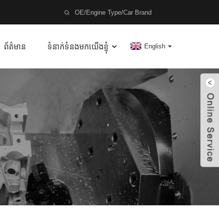
ព័ត៌មាន
ទំនាក់ទំនងមកយើងខ្ញុំ
English