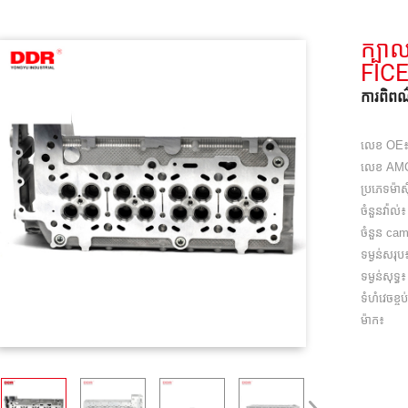
ក្បា
FIC
ការពិពណ៌
លេខ OE
លេខ AM
ប្រភេទម៉ាស
ចំនួនវ៉ាល់៖
ចំនួន ca
ទម្ងន់សរុប
ទម្ងន់សុទ្ធ៖
ទំហំវេចខ្ចប
ម៉ាក៖