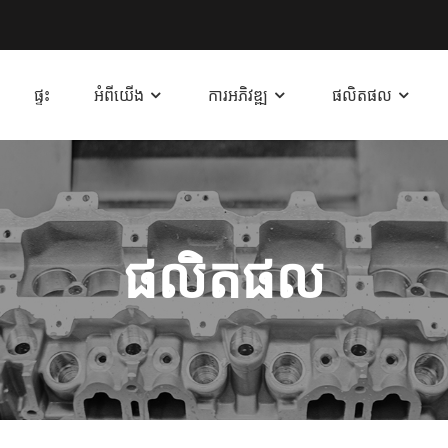
ផ្ទះ
អំពីយើង
ការអភិវឌ្ឍ
ផលិតផល
ផលិតផល