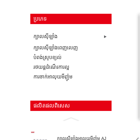
ប្រភេទ
ក្បាលស៊ីឡាំង
ក្បាលស៊ីឡាំងពេញលេញ
បំពង់​ស្រូប​ខ្យល់
រថយន្ត​ដំណើរការ​ល្អ
ការ​ចាក់​អាលុយមីញ៉ូម
ផលិតផលពិសេស
ក្បាលស៊ីឡាំងអាលុយមីញ៉ូម AJ