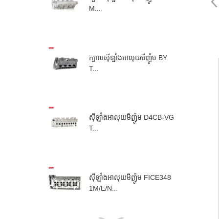
M...
ក្បាលស៊ីឡាំងអាលុយមីញ៉ូម BY
T...
ស៊ីឡាំងអាលុយមីញ៉ូម D4CB-VG
T...
ស៊ីឡាំងអាលុយមីញ៉ូម FICE348
1M/E/N...