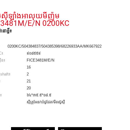
លស៊ីឡាំងអាលុយមីញ៉ូម
E3481M/E/N 0200KC
នាខ្លី៖
៖
0200KC/504384837/504385398/68226933AA/MK667922
C៖
៩០៨៥៥៩
៊ីន៖
FICE3481M/E/N
16
mshaft៖
2
៖
21
20
់៖
៦៤*៣៥.៥*១៨.៥
ស៊ីត្រូអែន/ប៉េជូជែត/មីតស៊ូស៊ី