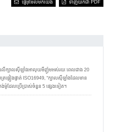
ផ្ញើអ៊ីមែលមកយើង
ទាញយកជា PDF
្ជាជីវៈលើក្បាលស៊ីឡាំងអាលុយមីញ៉ូមអស់រយៈពេលជាង 20
បត្រផ្ទៀងផ្ទាត់ ISO16949, “ក្បាលស៊ីឡាំងដែលមាន
ាតង់ម៉ូដែលប្រើប្រាស់ចំនួន 5 ផ្សេងទៀត។