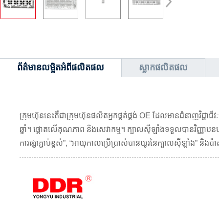
ព័ត៌មានលម្អិតអំពីផលិតផល
ស្លាកផលិតផល
ក្រុមហ៊ុននេះគឺជាក្រុមហ៊ុនផលិតអ្នកផ្គត់ផ្គង់ OE ដែលមានជំនាញវិជ
ឆ្នាំ។ ផ្តោតលើគុណភាព និងសេវាកម្ម។ ក្បាលស៊ីឡាំងទទួលបានវិញ្ញាបន
ការផ្សាភ្ជាប់ខ្ពស់”, “អាយុកាលប្រើប្រាស់បានយូរនៃក្បាលស៊ីឡាំង” និងប៉