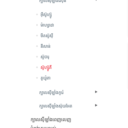
ក្បាលស៊ីឡាំងជប៉ុន
អ៊ីស៊ូហ្ស៊ូ
ម៉ាហ្សាដា
មីតស៊ូស៊ី
នីសាន់
ស៊ូបារុ
ស៊ូហ្ស៊ូគី
តូយ៉ូតា
ក្បាលស៊ីឡាំងកូរ៉េ
ក្បាលស៊ីឡាំងស៊ុយអែត
ក្បាលស៊ីឡាំងពេញលេញ