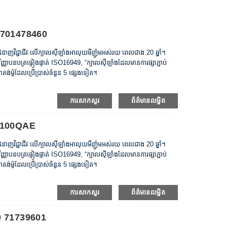
 7701478460
ានជំនាញវិជ្ជាជីវៈលើក្បាលស៊ីឡាំងអាលុយមីញ៉ូមអស់រយៈពេលជាង 20 ឆ្នាំ។
ញាបនបត្រផ្ទៀងផ្ទាត់ ISO16949, “ក្បាលស៊ីឡាំងដែលមានការផ្សាភ្ជាប់
៉ាតង់ម៉ូដែលប្រើប្រាស់ចំនួន 5 ផ្សេងទៀត។
ការសាកសួរ
ព័ត៌មានលម្អិត
04100QAE
ានជំនាញវិជ្ជាជីវៈលើក្បាលស៊ីឡាំងអាលុយមីញ៉ូមអស់រយៈពេលជាង 20 ឆ្នាំ។
ញាបនបត្រផ្ទៀងផ្ទាត់ ISO16949, “ក្បាលស៊ីឡាំងដែលមានការផ្សាភ្ជាប់
៉ាតង់ម៉ូដែលប្រើប្រាស់ចំនួន 5 ផ្សេងទៀត។
ការសាកសួរ
ព័ត៌មានលម្អិត
00 71739601