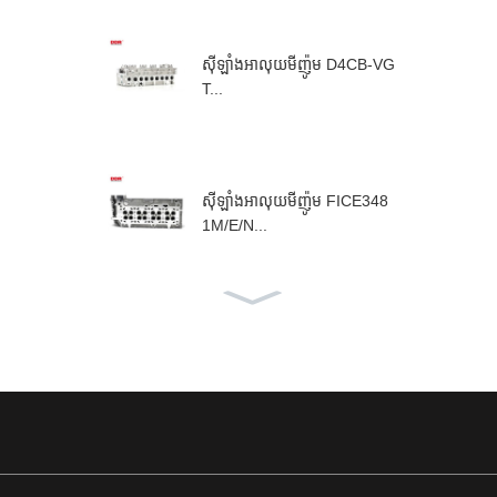
ស៊ីឡាំងអាលុយមីញ៉ូម D4CB-VG
T...
ស៊ីឡាំងអាលុយមីញ៉ូម FICE348
1M/E/N...
ក្បាលស៊ីឡាំងអាលុយមីញ៉ូម F1A
E...