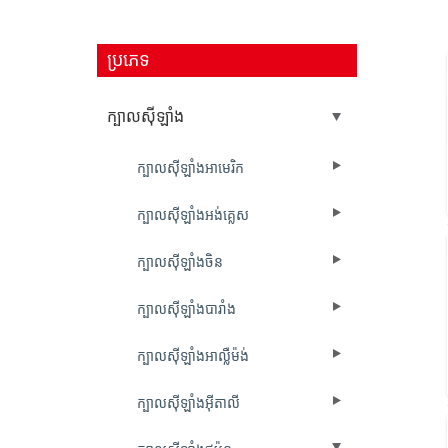
ប្រភេទ
ក្បាលស៊ីឡាំង
ក្បាលស៊ីឡាំងអាមេរិក
ក្បាលស៊ីឡាំងអង់គ្លេស
ក្បាលស៊ីឡាំងចិន
ក្បាលស៊ីឡាំងបារាំង
ក្បាលស៊ីឡាំងអាល្លឺម៉ង់
ក្បាលស៊ីឡាំងអ៊ីតាលី