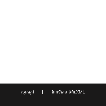
ស្លាក​ក្តៅ
ផែនទីគេហទំព័រ.XML