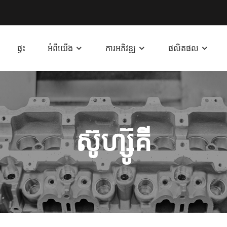
ផ្ទះ
អំពីយើង
ការអភិវឌ្ឍ
ផលិតផល
ស៊ូហ្ស៊ូគី