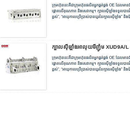
ក្រុមហ៊ុននេះគឺជាក្រុមហ៊ុនផលិតអ្នកផ្គត់ផ្គង់ OE ដែលម
ផ្តោតលើគុណភាព និងសេវាកម្ម។ ក្បាលស៊ីឡាំងទទួលបានវិញ្
ខ្ពស់”, “អាយុកាលប្រើប្រាស់បានយូរនៃក្បាលស៊ីឡាំង” និងប
ក្បាលស៊ីឡាំងអាលុយមីញ៉ូម XUD9A/L
ក្រុមហ៊ុននេះគឺជាក្រុមហ៊ុនផលិតអ្នកផ្គត់ផ្គង់ OE ដែលម
ផ្តោតលើគុណភាព និងសេវាកម្ម។ ក្បាលស៊ីឡាំងទទួលបានវិញ្
ខ្ពស់”, “អាយុកាលប្រើប្រាស់បានយូរនៃក្បាលស៊ីឡាំង” និងប