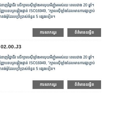
ានជំនាញវិជ្ជាជីវៈលើក្បាលស៊ីឡាំងអាលុយមីញ៉ូមអស់រយៈពេលជាង 20 ឆ្នាំ។
ញាបនបត្រផ្ទៀងផ្ទាត់ ISO16949, “ក្បាលស៊ីឡាំងដែលមានការផ្សាភ្ជាប់
៉ាតង់ម៉ូដែលប្រើប្រាស់ចំនួន 5 ផ្សេងទៀត។
ការសាកសួរ
ព័ត៌មានលម្អិត
 02.00.J3
ានជំនាញវិជ្ជាជីវៈលើក្បាលស៊ីឡាំងអាលុយមីញ៉ូមអស់រយៈពេលជាង 20 ឆ្នាំ។
ញាបនបត្រផ្ទៀងផ្ទាត់ ISO16949, “ក្បាលស៊ីឡាំងដែលមានការផ្សាភ្ជាប់
៉ាតង់ម៉ូដែលប្រើប្រាស់ចំនួន 5 ផ្សេងទៀត។
ការសាកសួរ
ព័ត៌មានលម្អិត