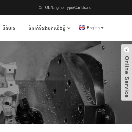
ព័ត៌មាន
ទំនាក់ទំនងមកយើងខ្ញុំ
English