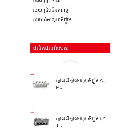
បំពង់​ស្រូប​ខ្យល់
រថយន្ត​ដំណើរការ​ល្អ
ការ​ចាក់​អាលុយមីញ៉ូម
ផលិតផលពិសេស
ក្បាលស៊ីឡាំងអាលុយមីញ៉ូម AJ
M...
ក្បាលស៊ីឡាំងអាលុយមីញ៉ូម BY
T...