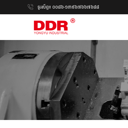
ទូរស័ព្ទ៖ ០០៨៦-១៣៩៦៧៦៦៧៦៨៨