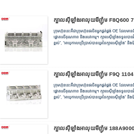
ក្បាលស៊ីឡាំងអាលុយមីញ៉ូម F8Q600
ក្រុមហ៊ុននេះគឺជាក្រុមហ៊ុនផលិតអ្នកផ្គត់ផ្គង់ OE ដែលម
ផ្តោតលើគុណភាព និងសេវាកម្ម។ ក្បាលស៊ីឡាំងទទួលបានវិញ្
ខ្ពស់”, “អាយុកាលប្រើប្រាស់បានយូរនៃក្បាលស៊ីឡាំង” និងប
ក្បាលស៊ីឡាំងអាលុយមីញ៉ូម F9Q 11
ក្រុមហ៊ុននេះគឺជាក្រុមហ៊ុនផលិតអ្នកផ្គត់ផ្គង់ OE ដែលម
ផ្តោតលើគុណភាព និងសេវាកម្ម។ ក្បាលស៊ីឡាំងទទួលបានវិញ្
ខ្ពស់”, “អាយុកាលប្រើប្រាស់បានយូរនៃក្បាលស៊ីឡាំង” និងប
ក្បាលស៊ីឡាំងអាលុយមីញ៉ូម 188A90