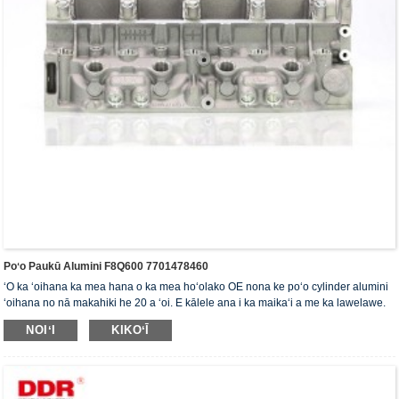
Poʻo Paukū Alumini F8Q600 7701478460
ʻO ka ʻoihana ka mea hana o ka mea hoʻolako OE nona ke poʻo cylinder alumini
ʻoihana no nā makahiki he 20 a ʻoi. E kālele ana i ka maikaʻi a me ka lawelawe.
Loaʻa i ke poʻo cylinder ka palapala hōʻoia ISO16949, "ke poʻo cylinder sila
NOIʻI
KIKOʻĪ
kiʻekiʻe", "ke ola lōʻihi o ke poʻo cylinder" a me nā palapala hoʻohālike pono 5 ʻē
aʻe.