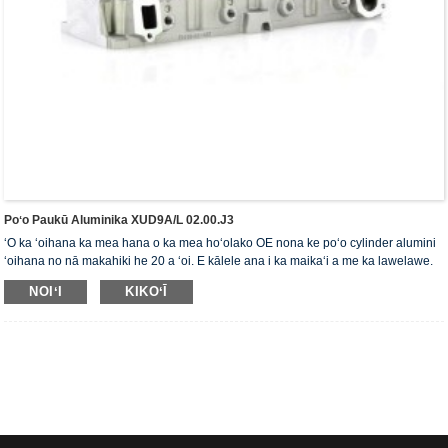
Poʻo Paukū Aluminika XUD9A/L 02.00.J3
ʻO ka ʻoihana ka mea hana o ka mea hoʻolako OE nona ke poʻo cylinder alumini
ʻoihana no nā makahiki he 20 a ʻoi. E kālele ana i ka maikaʻi a me ka lawelawe.
Loaʻa i ke poʻo cylinder ka palapala hōʻoia ISO16949, "ke poʻo cylinder sila
NOIʻI
KIKOʻĪ
kiʻekiʻe", "ke ola lōʻihi o ke poʻo cylinder" a me nā palapala hoʻohālike pono 5 ʻē
aʻe.