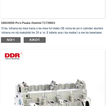
188A9000 Poʻo Pauka Alumini 71739601
ʻO ka ʻoihana ka mea hana o ka mea hoʻolako OE nona ke poʻo cylinder alumini
ʻoihana no nā makahiki he 20 a ʻoi. E kālele ana i ka maikaʻi a me ka lawelawe.
Loaʻa i ke poʻo cylinder ka palapala hōʻoia ISO16949, "ke poʻo cylinder sila
NOIʻI
KIKOʻĪ
kiʻekiʻe", "ke ola lōʻihi o ke poʻo cylinder" a me nā palapala hoʻohālike pono 5 ʻē
aʻe.