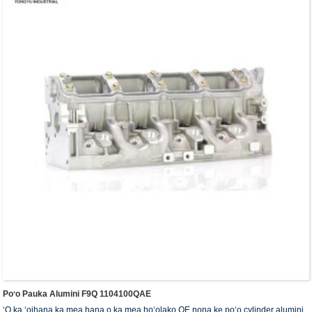
Poʻo Pauka Alumini F9Q 1104100QAE
ʻO ka ʻoihana ka mea hana o ka mea hoʻolako OE nona ke poʻo cylinder alumini