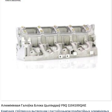
Алюмініевая Галоўка Блока Цыліндраў F9Q 1104100QAE
Кампанія з'яўляецца вытворцам і пастаўшчыком прафесійных алюмініевых