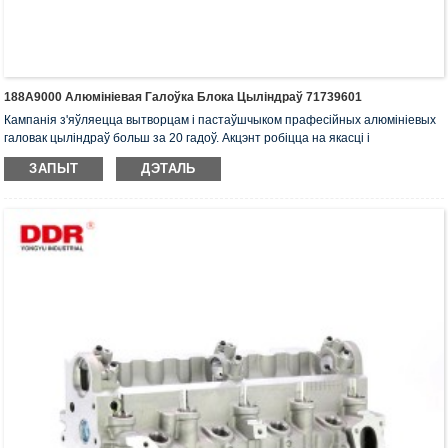
188A9000 Алюмініевая Галоўка Блока Цыліндраў 71739601
Кампанія з'яўляецца вытворцам і пастаўшчыком прафесійных алюмініевых
галовак цыліндраў больш за 20 гадоў. Акцэнт робіцца на якасці і
абслугоўванні. Галоўкі цыліндраў маюць сертыфікат ISO16949, «Галоўка
ЗАПЫТ
ДЭТАЛЬ
цыліндраў з высокай герметычнасцю», «Працяглы тэрмін службы галоўкі
цыліндраў» і 5 іншых патэнтаў на карысную мадэль.