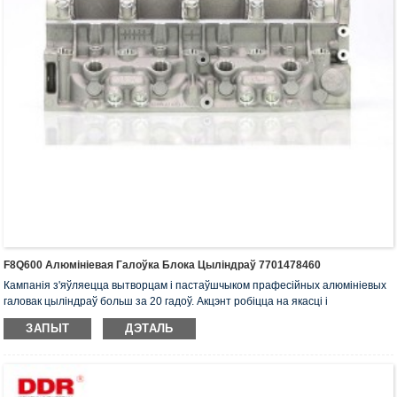
F8Q600 Алюмініевая Галоўка Блока Цыліндраў 7701478460
Кампанія з'яўляецца вытворцам і пастаўшчыком прафесійных алюмініевых
галовак цыліндраў больш за 20 гадоў. Акцэнт робіцца на якасці і
абслугоўванні. Галоўкі цыліндраў маюць сертыфікат ISO16949, «Галоўка
ЗАПЫТ
ДЭТАЛЬ
цыліндраў з высокай герметычнасцю», «Працяглы тэрмін службы галоўкі
цыліндраў» і 5 іншых патэнтаў на карысную мадэль.