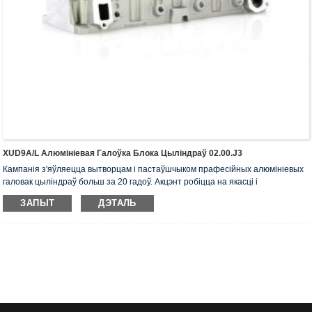
XUD9A/L Алюмініевая Галоўка Блока Цыліндраў 02.00.J3
Кампанія з'яўляецца вытворцам і пастаўшчыком прафесійных алюмініевых
галовак цыліндраў больш за 20 гадоў. Акцэнт робіцца на якасці і
абслугоўванні. Галоўкі цыліндраў маюць сертыфікат ISO16949, «Галоўка
ЗАПЫТ
ДЭТАЛЬ
цыліндраў з высокай герметычнасцю», «Працяглы тэрмін службы галоўкі
цыліндраў» і 5 іншых патэнтаў на карысную мадэль.