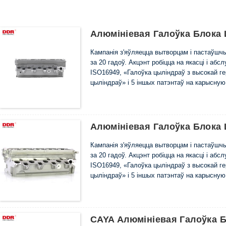
Алюмініевая Галоўка Блока
Кампанія з'яўляецца вытворцам і пастаўш
за 20 гадоў. Акцэнт робіцца на якасці і аб
ISO16949, «Галоўка цыліндраў з высокай г
цыліндраў» і 5 іншых патэнтаў на карысну
Алюмініевая Галоўка Блока
Кампанія з'яўляецца вытворцам і пастаўш
за 20 гадоў. Акцэнт робіцца на якасці і аб
ISO16949, «Галоўка цыліндраў з высокай г
цыліндраў» і 5 іншых патэнтаў на карысну
CAYA Алюмініевая Галоўка 