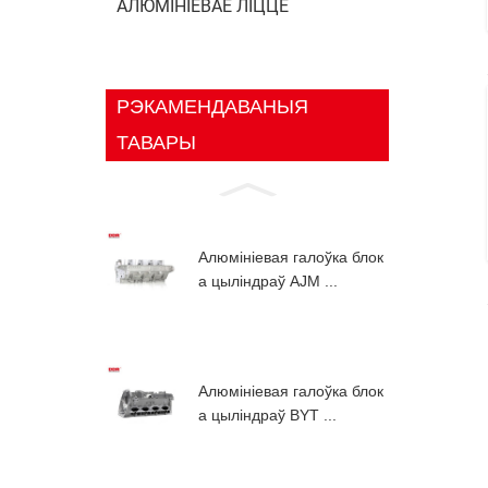
АЛЮМІНІЕВАЕ ЛІЦЦЁ
РЭКАМЕНДАВАНЫЯ
ТАВАРЫ
Алюмініевая галоўка блок
а цыліндраў AJM ...
Алюмініевая галоўка блок
а цыліндраў BYT ...