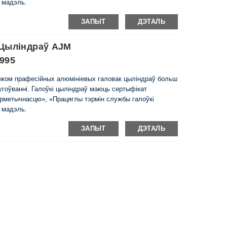
ю мадэль.
ЗАПЫТ
ДЭТАЛЬ
 Цыліндраў AJM
995
чыком прафесійных алюмініевых галовак цыліндраў больш
слугоўванні. Галоўкі цыліндраў маюць сертыфікат
ерметычнасцю», «Працяглы тэрмін службы галоўкі
ю мадэль.
ЗАПЫТ
ДЭТАЛЬ