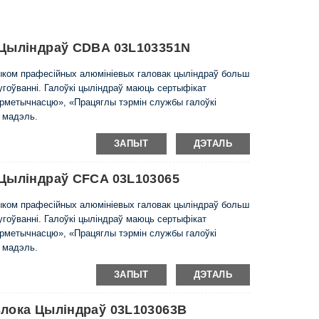
 Цыліндраў CDBA 03L103351N
чыком прафесійных алюмініевых галовак цыліндраў больш
слугоўванні. Галоўкі цыліндраў маюць сертыфікат
ерметычнасцю», «Працяглы тэрмін службы галоўкі
ю мадэль.
ЗАПЫТ
ДЭТАЛЬ
 Цыліндраў CFCA 03L103065
чыком прафесійных алюмініевых галовак цыліндраў больш
слугоўванні. Галоўкі цыліндраў маюць сертыфікат
ерметычнасцю», «Працяглы тэрмін службы галоўкі
ю мадэль.
ЗАПЫТ
ДЭТАЛЬ
Блока Цыліндраў 03L103063B