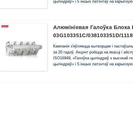
цыліндраў» і 5 іншых патэнтаў на карысну
Алюмініевая Галоўка Блока
03G103351C/038103351D/1118
Кампанія з'яўляецца вытворцам і пастаўш
за 20 гадоў. Акцэнт робіцца на якасці і аб
ISO16949, «Галоўка цыліндраў з высокай г
цыліндраў» і 5 іншых патэнтаў на карысну