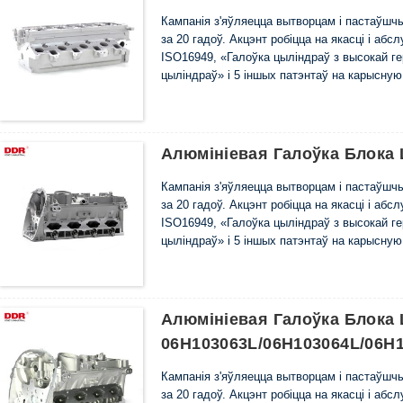
Кампанія з'яўляецца вытворцам і пастаўш
за 20 гадоў. Акцэнт робіцца на якасці і аб
ISO16949, «Галоўка цыліндраў з высокай г
цыліндраў» і 5 іншых патэнтаў на карысну
Алюмініевая Галоўка Блока
Кампанія з'яўляецца вытворцам і пастаўш
за 20 гадоў. Акцэнт робіцца на якасці і аб
ISO16949, «Галоўка цыліндраў з высокай г
цыліндраў» і 5 іншых патэнтаў на карысну
Алюмініевая Галоўка Блока
06H103063L/06H103064L/06H
Кампанія з'яўляецца вытворцам і пастаўш
за 20 гадоў. Акцэнт робіцца на якасці і аб