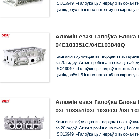
ISO16949, «Галоўка цыліндраў з высокай г
цыліндраў» і 5 іншых патэнтаў на карысну
Алюмініевая Галоўка Блока
04E103351C/04E103040Q
Кампанія з'яўляецца вытворцам і пастаўш
за 20 гадоў. Акцэнт робіцца на якасці і аб
ISO16949, «Галоўка цыліндраў з высокай г
цыліндраў» і 5 іншых патэнтаў на карысну
Алюмініевая Галоўка Блок
03L103351/03L103063L/03L10
Кампанія з'яўляецца вытворцам і пастаўш
за 20 гадоў. Акцэнт робіцца на якасці і аб
ISO16949, «Галоўка цыліндраў з высокай г