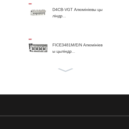
D4CB-VGT Алюмініевы цы
ліндр...
FICE3481M/E/N Алюмініев
ы цыліндр...
Алюмініевая галоўка блок
а цыліндраў F1AE...