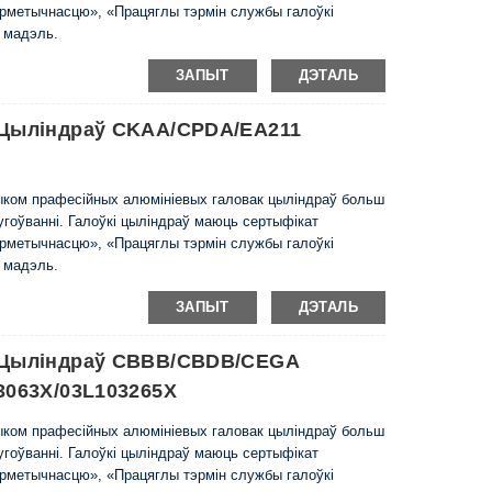
ерметычнасцю», «Працяглы тэрмін службы галоўкі
ю мадэль.
ЗАПЫТ
ДЭТАЛЬ
 Цыліндраў CKAA/CPDA/EA211
чыком прафесійных алюмініевых галовак цыліндраў больш
слугоўванні. Галоўкі цыліндраў маюць сертыфікат
ерметычнасцю», «Працяглы тэрмін службы галоўкі
ю мадэль.
ЗАПЫТ
ДЭТАЛЬ
а Цыліндраў CBBB/CBDB/CEGA
3063X/03L103265X
чыком прафесійных алюмініевых галовак цыліндраў больш
слугоўванні. Галоўкі цыліндраў маюць сертыфікат
ерметычнасцю», «Працяглы тэрмін службы галоўкі