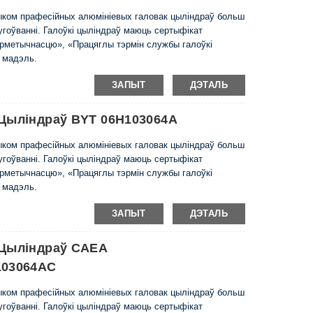
чыком прафесійных алюмініевых галовак цыліндраў больш
слугоўванні. Галоўкі цыліндраў маюць сертыфікат
ерметычнасцю», «Працяглы тэрмін службы галоўкі
ю мадэль.
ЗАПЫТ
ДЭТАЛЬ
 Цыліндраў BYT 06H103064A
чыком прафесійных алюмініевых галовак цыліндраў больш
слугоўванні. Галоўкі цыліндраў маюць сертыфікат
ерметычнасцю», «Працяглы тэрмін службы галоўкі
ю мадэль.
ЗАПЫТ
ДЭТАЛЬ
 Цыліндраў CAEA
103064AC
чыком прафесійных алюмініевых галовак цыліндраў больш
слугоўванні. Галоўкі цыліндраў маюць сертыфікат