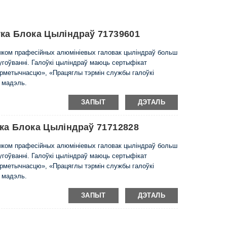
ка Блока Цыліндраў 71739601
чыком прафесійных алюмініевых галовак цыліндраў больш
слугоўванні. Галоўкі цыліндраў маюць сертыфікат
ерметычнасцю», «Працяглы тэрмін службы галоўкі
ю мадэль.
ЗАПЫТ
ДЭТАЛЬ
ка Блока Цыліндраў 71712828
чыком прафесійных алюмініевых галовак цыліндраў больш
слугоўванні. Галоўкі цыліндраў маюць сертыфікат
ерметычнасцю», «Працяглы тэрмін службы галоўкі
ю мадэль.
ЗАПЫТ
ДЭТАЛЬ