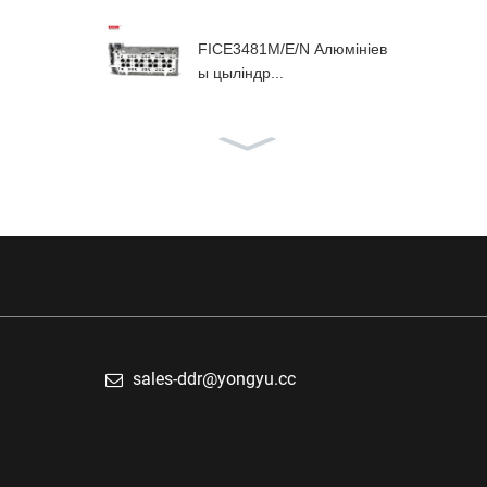
FICE3481M/E/N Алюмініев
ы цыліндр...
Алюмініевая галоўка блок
а цыліндраў F1AE...
sales-ddr@yongyu.cc