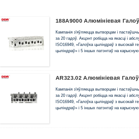
188A9000 Алюмініевая Галоў
Кампанія з'яўляецца вытворцам і пастаўш
за 20 гадоў. Акцэнт робіцца на якасці і аб
ISO16949, «Галоўка цыліндраў з высокай г
цыліндраў» і 5 іншых патэнтаў на карысну
AR323.02 Алюмініевая Галоў
Кампанія з'яўляецца вытворцам і пастаўш
за 20 гадоў. Акцэнт робіцца на якасці і аб
ISO16949, «Галоўка цыліндраў з высокай г
цыліндраў» і 5 іншых патэнтаў на карысну