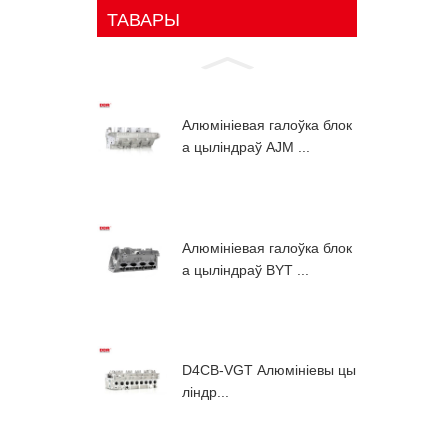
ТАВАРЫ
Алюмініевая галоўка блок
а цыліндраў AJM ...
Алюмініевая галоўка блок
а цыліндраў BYT ...
D4CB-VGT Алюмініевы цы
ліндр...