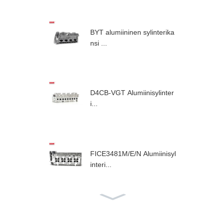
BYT alumiininen sylinterika
nsi ...
D4CB-VGT Alumiinisylinter
i...
FICE3481M/E/N Alumiinisyl
interi...
F1AE Alumiininen sylinterin