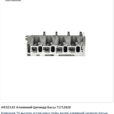
AR323.02 Алюминий Цилиндр Басы 71712828
Компания 20 жылдан астам уақыт бойы кәсіби алюминий цилиндр басын