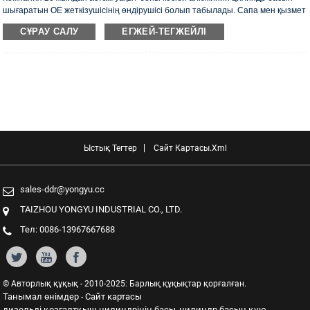
шығаратын OE жеткізушісінің өндірушісі болып табылады. Сапа мен қызмет
көрсетуге баса назар аударады. Цилиндр басы ISO16949 аутентификация
СҰРАУ САЛУ
ЕГЖЕЙ-ТЕГЖЕЙЛІ
сертификатына, «Жоғары тығыздағыш цилиндр басы», «Цилиндр басының
ұзақ қызмет ету мерзімі» және басқа 5 пайдалы модель патентіне ие.
Ыстық Тегтер
Сайт Картасы.xml
sales-ddr@yongyu.cc
TAIZHOU YONGYU INDUSTRIAL CO., LTD.
Тел: 0086-13967667688
© Авторлық құқық - 2010-2025: Барлық құқықтар қорғалған.
Танымал өнімдер
Сайт картасы
-
дизельді қозғалтқыш цилиндрінің басы
цилиндр басын құю