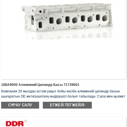
188A9000 Алюминий Цилиндр Басы 71739601
Компания 20 жылдан астам уақыт бойы кәсіби алюминий цилиндр басын
шығаратын OE жеткізушісінің өндірушісі болып табылады. Сапа мен қызмет
көрсетуге баса назар аударады. Цилиндр басы ISO16949 аутентификация
СҰРАУ САЛУ
ЕГЖЕЙ-ТЕГЖЕЙЛІ
сертификатына, «Жоғары тығыздағыш цилиндр басы», «Цилиндр басының
ұзақ қызмет ету мерзімі» және басқа 5 пайдалы модель патентіне ие.