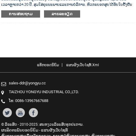
ເວລາຫຼາຍກວ່າ 20 ປີ. ສຸມໃສ່ຄຸນນະພາບແລະການບໍລິການ. ຫົວກະບອກສູບໄດ້ຮັບໃບຢັ້ງຢືນ
ການກວດສອບຄວາມຖືກຕ້ອງ ISO16949, “ຫົວກະບອກສູບທີ່ມີຄວາມປະທັບຕາສູງ”, “ອາຍຸ
ການສອບຖາມ
ລາຍລະອຽດ
ການໃຊ້ງານທີ່ຍາວນານຂອງຫົວກະບອກສູບ” ແລະສິດທິບັດຮູບແບບສາທາລະນູປະໂພກອື່ນໆ
5 ສະບັບ.
ແທັກຍອດນິຍົມ
ແຜນຜັງເວັບໄຊທ໌.xml
sales-ddr@yongyu.cc
TAIZHOU YONGYU INDUSTRIAL CO.,LTD.
ໂທ: 0086-13967667688
© ລິຂະສິດ - 2010-2025: ສະຫງວນລິຂະສິດທຸກປະການ.
ຜະລິດຕະພັນຍອດນິຍົມ
ແຜນຜັງເວັບໄຊທ໌
-
ຫົວກະບອກສູບເຄື່ອງຈັກກາຊວນ
ການຫລໍ່ຫົວກະບອກສູບ
ຫົວກະບອກສູບ