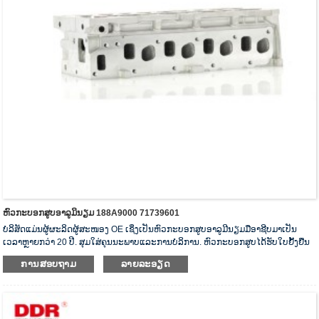
ຫົວກະບອກສູບອາລູມິນຽມ 188A9000 71739601
ບໍລິສັດແມ່ນຜູ້ຜະລິດຜູ້ສະໜອງ OE ເຊິ່ງເປັນຫົວກະບອກສູບອາລູມີນຽມມືອາຊີບມາເປັນ
ເວລາຫຼາຍກວ່າ 20 ປີ. ສຸມໃສ່ຄຸນນະພາບແລະການບໍລິການ. ຫົວກະບອກສູບໄດ້ຮັບໃບຢັ້ງຢືນ
ການກວດສອບຄວາມຖືກຕ້ອງ ISO16949, “ຫົວກະບອກສູບທີ່ມີຄວາມປະທັບຕາສູງ”, “ອາຍຸ
ການສອບຖາມ
ລາຍລະອຽດ
ການໃຊ້ງານທີ່ຍາວນານຂອງຫົວກະບອກສູບ” ແລະສິດທິບັດຮູບແບບສາທາລະນູປະໂພກອື່ນໆ
5 ສະບັບ.