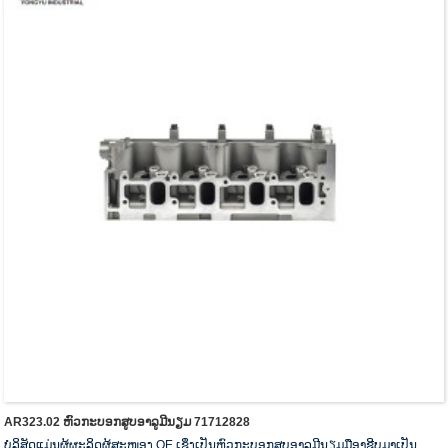
AR323.02 ຫົວກະບອກສູບອາລູມີນຽມ 71712828
ບໍລິສັດແມ່ນຜູ້ຜະລິດຜູ້ສະໜອງ OE ເຊິ່ງເປັນຫົວກະບອກສູບອາລູມີນຽມມືອາຊີບມາເປັນ