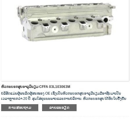
ຫົວກະບອກສູບອາລູມິນຽມ CFFA 03L103063M
ບໍລິສັດແມ່ນຜູ້ຜະລິດຜູ້ສະໜອງ OE ເຊິ່ງເປັນຫົວກະບອກສູບອາລູມີນຽມມືອາຊີບມາເປັນ
ເວລາຫຼາຍກວ່າ 20 ປີ. ສຸມໃສ່ຄຸນນະພາບແລະການບໍລິການ. ຫົວກະບອກສູບໄດ້ຮັບໃບຢັ້ງຢືນ
ການກວດສອບຄວາມຖືກຕ້ອງ ISO16949, “ຫົວກະບອກສູບທີ່ມີຄວາມປະທັບຕາສູງ”, “ອາຍຸ
ການສອບຖາມ
ລາຍລະອຽດ
ການໃຊ້ງານທີ່ຍາວນານຂອງຫົວກະບອກສູບ” ແລະສິດທິບັດຮູບແບບສາທາລະນູປະໂພກອື່ນໆ
5 ສະບັບ.