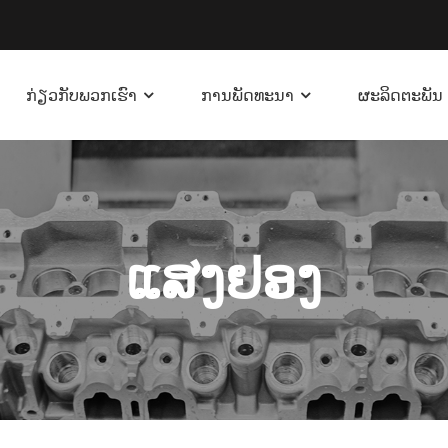
ກ່ຽວກັບພວກເຮົາ
ການພັດທະນາ
ຜະລິດຕະພັນ
ແສງ​ຢອງ