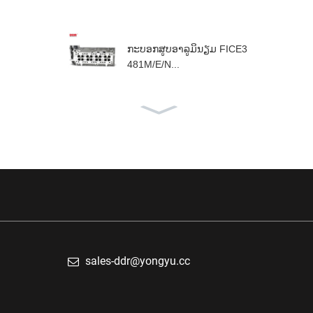
ກະບອກສູບອາລູມິນຽມ FICE3
481M/E/N...
ຫົວກະບອກສູບອາລູມິນຽມ F1
AE...
sales-ddr@yongyu.cc