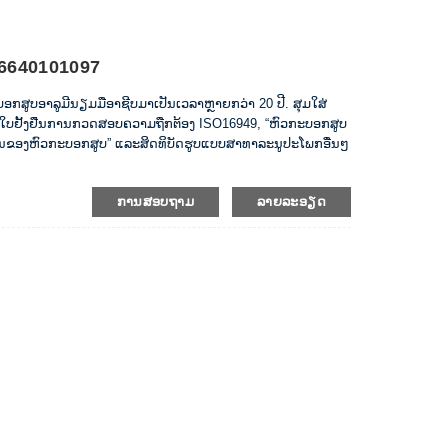
 6640101097
ະບອກສູບອາລູມີນຽມມືອາຊີບມາເປັນເວລາຫຼາຍກວ່າ 20 ປີ. ສຸມໃສ່
ໃບຢັ້ງຢືນການກວດສອບຄວາມຖືກຕ້ອງ ISO16949, “ຫົວກະບອກສູບ
ວນານຂອງຫົວກະບອກສູບ” ແລະສິດທິບັດຮູບແບບສາທາລະນູປະໂພກອື່ນໆ
ການສອບຖາມ
ລາຍລະອຽດ