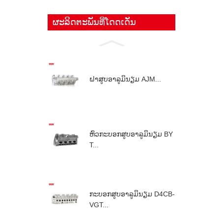
ຜະລິດຕະພັນທີ່ໂດດເດັ່ນ
ຝາສູບອາລູມິນຽມ AJM...
ຫົວກະບອກສູບອາລູມິນຽມ BY
T...
ກະບອກສູບອາລູມິນຽມ D4CB-
VGT...