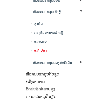
ຫົວກະບອກສູບຍີ່ປຸ່ນ
ຫົວກະບອກສູບເກົາຫຼີ
ຮຸນໄດ
ກອງທັບອາກາດເກົາຫຼີ
ແລນເຊຍ
ແສງ​ຢອງ
ຫົວກະບອກສູບຂອງສະວີເດັນ
ຫົວກະບອກສູບຄົບຊຸດ
ທໍ່ສົ່ງອາກາດ
ລົດປະສິດທິພາບສູງ
ການຫລໍ່ອາລູມິນຽມ