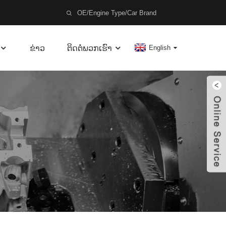
ຂ່າວ
ຕິດຕໍ່ພວກເຮົາ
English