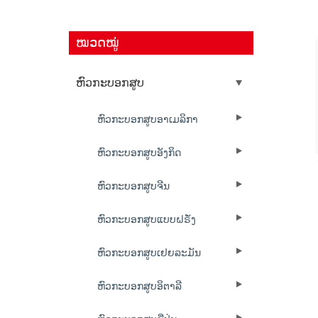
ໝວດໝູ່
ຫົວກະບອກສູບ
ຫົວກະບອກສູບອາເມລິກາ
ຫົວກະບອກສູບອັງກິດ
ຫົວກະບອກສູບຈີນ
ຫົວກະບອກສູບແບບຝຣັ່ງ
ຫົວກະບອກສູບເຢຍລະມັນ
ຫົວກະບອກສູບອິຕາລີ