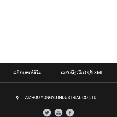
ແທັກຍອດນິຍົມ
ແຜນຜັງເວັບໄຊທ໌.XML
TAIZHOU YONGYU INDUSTRIAL CO.,LTD.