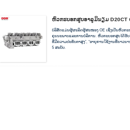
ຫົວກະບອກສູບອາລູມິນຽມ D20CT
ບໍລິສັດແມ່ນຜູ້ຜະລິດຜູ້ສະໜອງ OE ເຊິ່ງເປັນຫົວກ
ຄຸນນະພາບແລະການບໍລິການ. ຫົວກະບອກສູບໄດ້ຮັບ
ທີ່ມີຄວາມປະທັບຕາສູງ”, “ອາຍຸການໃຊ້ງານທີ່ຍາ
5 ສະບັບ.