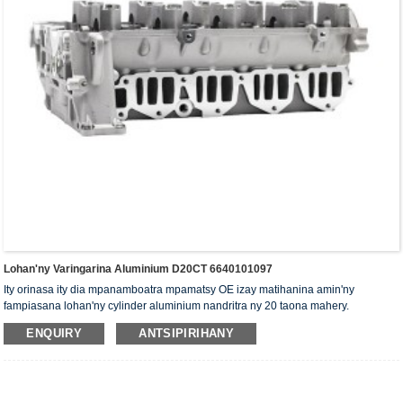
Lohan'ny Varingarina Aluminium D20CT 6640101097
Ity orinasa ity dia mpanamboatra mpamatsy OE izay matihanina amin'ny
fampiasana lohan'ny cylinder aluminium nandritra ny 20 taona mahery.
Mifantoka amin'ny kalitao sy ny serivisy. Nahazo ny mari-pankasitrahana
ENQUIRY
ANTSIPIRIHANY
ISO16949 ny lohan'ny cylinder, "ny lohan'ny cylinder misy tombo-kase avo lenta",
"ny androm-piainan'ny lohan'ny cylinder lava" ary ireo patanty modely 5 hafa.