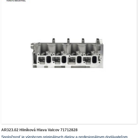
AR323.02 Hliníková Hlava Valcov 71712828
Spoločnosť je výrobcom originálnych dielov a profesionálnym dodávateľom