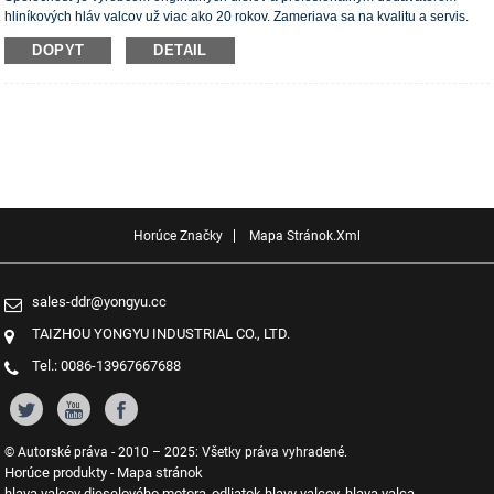
hliníkových hláv valcov už viac ako 20 rokov. Zameriava sa na kvalitu a servis.
Hlavy valcov majú certifikát ISO16949, „Vysoko tesniace hlavy valcov“, „Dlhá
DOPYT
DETAIL
životnosť hlavy valcov“ a ďalších 5 patentov úžitkových vzorov.
Horúce Značky
Mapa Stránok.xml
sales-ddr@yongyu.cc
TAIZHOU YONGYU INDUSTRIAL CO., LTD.
Tel.: 0086-13967667688
© Autorské práva - 2010 – 2025: Všetky práva vyhradené.
Horúce produkty
Mapa stránok
-
hlava valcov dieselového motora
odliatok hlavy valcov
hlava valca