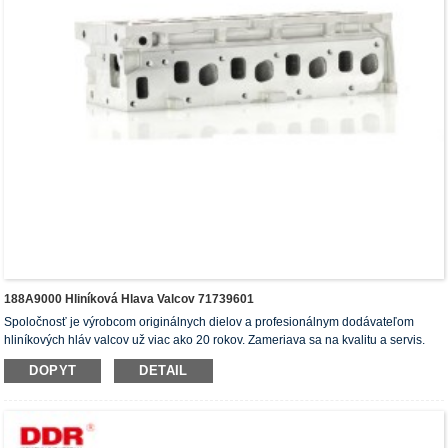
188A9000 Hliníková Hlava Valcov 71739601
Spoločnosť je výrobcom originálnych dielov a profesionálnym dodávateľom
hliníkových hláv valcov už viac ako 20 rokov. Zameriava sa na kvalitu a servis.
Hlavy valcov majú certifikát ISO16949, „Vysoko tesniace hlavy valcov“, „Dlhá
DOPYT
DETAIL
životnosť hlavy valcov“ a ďalších 5 patentov úžitkových vzorov.