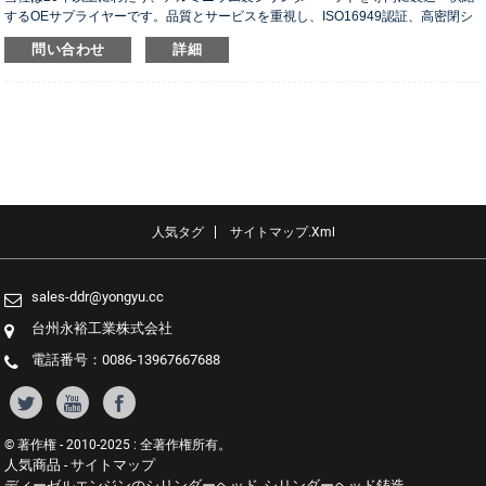
するOEサプライヤーです。品質とサービスを重視し、ISO16949認証、高密閉シ
リンダーヘッド、長寿命シリンダーヘッドなど5つの実用新案特許を取得していま
問い合わせ
詳細
す。
人気タグ
サイトマップ.xml
sales-ddr@yongyu.cc
台州永裕工業株式会社
電話番号：0086-13967667688
© 著作権 - 2010-2025 : 全著作権所有。
人気商品
サイトマップ
-
ディーゼルエンジンのシリンダーヘッド
シリンダーヘッド鋳造