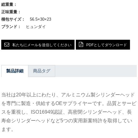
総重量：
正味重量：
梱包サイズ：
56.5×30×23
ブランド：
ヒュンダイ
私たちにメールを送信してください
PDFとしてダウンロード
製品詳細
商品タグ
当社は20年以上にわたり、アルミニウム製シリンダーヘッド
を専門に製造・供給するOEサプライヤーです。品質とサービ
スを重視し、ISO16949認証、高密閉シリンダーヘッド、長
寿命シリンダーヘッドなど5つの実用新案特許を取得してい
ます。