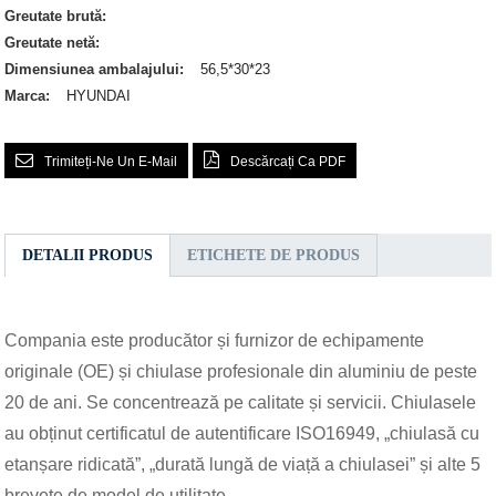
Greutate brută:
Greutate netă:
Dimensiunea ambalajului:
56,5*30*23
Marca:
HYUNDAI
Trimiteți-Ne Un E-Mail
Descărcați Ca PDF
DETALII PRODUS
ETICHETE DE PRODUS
Compania este producător și furnizor de echipamente
originale (OE) și chiulase profesionale din aluminiu de peste
20 de ani. Se concentrează pe calitate și servicii. Chiulasele
au obținut certificatul de autentificare ISO16949, „chiulasă cu
etanșare ridicată”, „durată lungă de viață a chiulasei” și alte 5
brevete de model de utilitate.