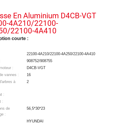
asse En Aluminium D4CB-VGT
00-4A210/22100-
50/22100-4A410
ption courte :
22100-4A210/22100-4A250/22100-4A410
:
908752/908755
moteur :
D4CB-VGT
de vannes :
16
'arbres à
2
t :
 :
ons de
56,5*30*23
ge :
HYUNDAI