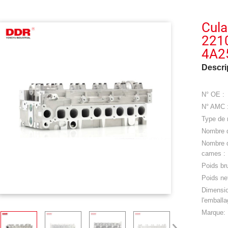
Cul
221
4A2
Descri
N° OE :
N° AMC 
Type de 
Nombre 
Nombre d
cames :
Poids bru
Poids net
Dimensi
l'emballa
Marque: