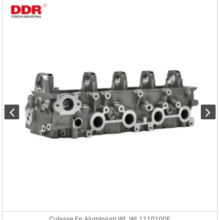
Culasse En Aluminium WL WL1110100E