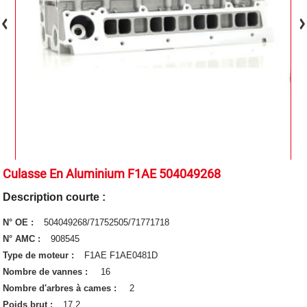
Culasse En Aluminium F1AE 504049268
Description courte :
N° OE :
504049268/71752505/71771718
N° AMC :
908545
Type de moteur :
F1AE F1AE0481D
Nombre de vannes :
16
Nombre d'arbres à cames :
2
Poids brut :
17.2