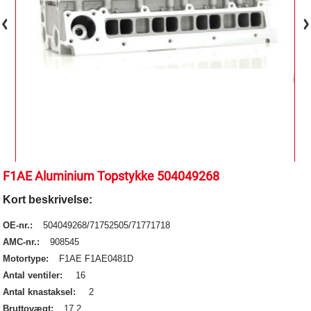
F1AE Aluminium Topstykke 504049268
Kort beskrivelse:
OE-nr.:
504049268/71752505/71771718
AMC-nr.:
908545
Motortype:
F1AE F1AE0481D
Antal ventiler:
16
Antal knastaksel:
2
Bruttovægt:
17.2