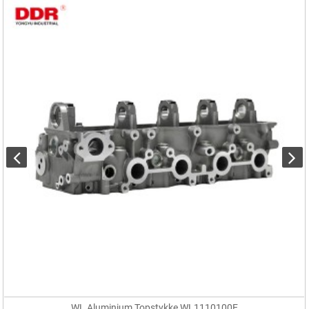
WL Aluminium Topstykke WL1110100E