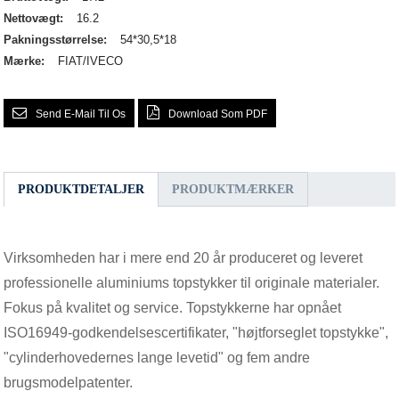
Nettovægt:
16.2
Pakningsstørrelse:
54*30,5*18
Mærke:
FIAT/IVECO
Send E-Mail Til Os
Download Som PDF
PRODUKTDETALJER
PRODUKTMÆRKER
Virksomheden har i mere end 20 år produceret og leveret
professionelle aluminiums topstykker til originale materialer.
Fokus på kvalitet og service. Topstykkerne har opnået
ISO16949-godkendelsescertifikater, "højtforseglet topstykke",
"cylinderhovedernes lange levetid" og fem andre
brugsmodelpatenter.