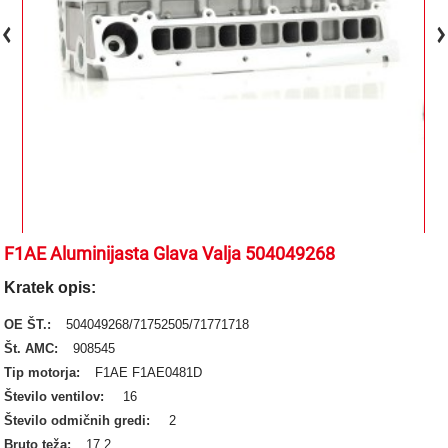
F1AE Aluminijasta Glava Valja 504049268
Kratek opis:
OE ŠT.:
504049268/71752505/71771718
Št. AMC:
908545
Tip motorja:
F1AE F1AE0481D
Število ventilov:
16
Število odmičnih gredi:
2
Bruto teža:
17.2