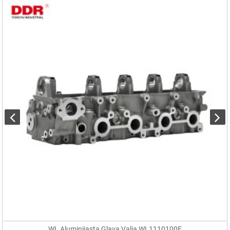
WL Aluminijasta Glava Valja WL1110100E