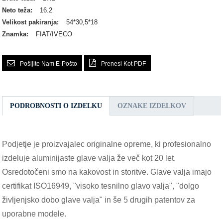
Neto teža:
16.2
Velikost pakiranja:
54*30,5*18
Znamka:
FIAT/IVECO
Pošljite Nam E-Pošto
Prenesi Kot PDF
PODROBNOSTI O IZDELKU
OZNAKE IZDELKOV
Podjetje je proizvajalec originalne opreme, ki profesionalno
izdeluje aluminijaste glave valja že več kot 20 let.
Osredotočeni smo na kakovost in storitve. Glave valja imajo
certifikat ISO16949, "visoko tesnilno glavo valja", "dolgo
življenjsko dobo glave valja" in še 5 drugih patentov za
uporabne modele.