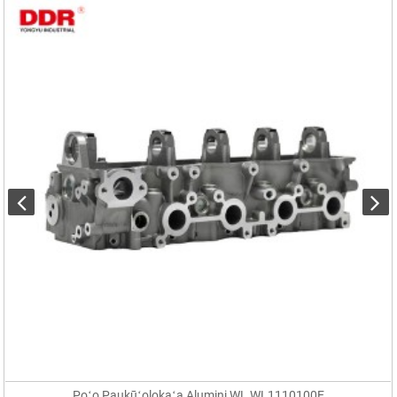
Poʻo Paukūʻolokaʻa Alumini WL WL1110100E