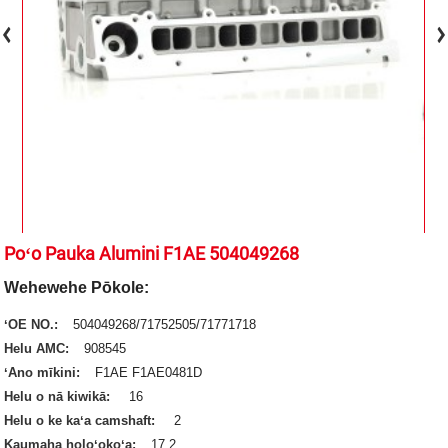
Poʻo Pauka Alumini F1AE 504049268
Wehewehe Pōkole:
ʻOE NO.:
504049268/71752505/71771718
Helu AMC:
908545
ʻAno mīkini:
F1AE F1AE0481D
Helu o nā kiwikā:
16
Helu o ke kaʻa camshaft:
2
Kaumaha holoʻokoʻa:
17.2