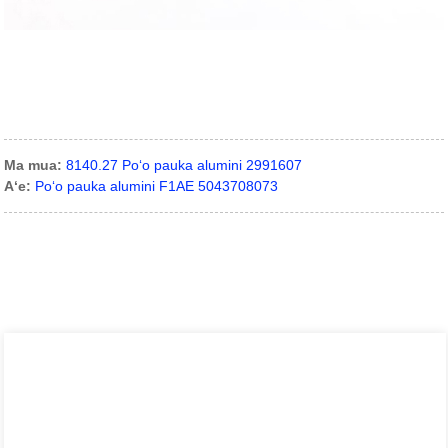
Ma mua:
8140.27 Poʻo pauka alumini 2991607
Aʻe:
Poʻo pauka alumini F1AE 5043708073