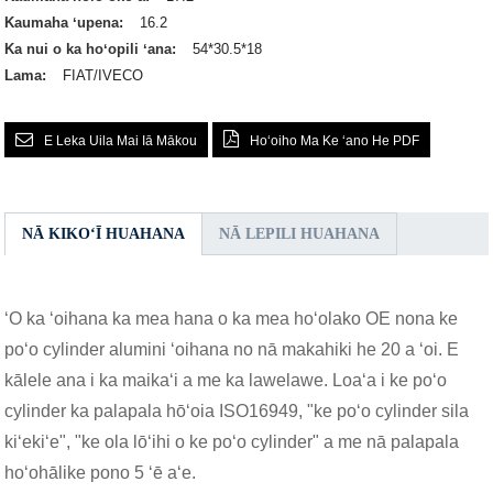
Kaumaha ʻupena:
16.2
Ka nui o ka hoʻopili ʻana:
54*30.5*18
Lama:
FIAT/IVECO
E Leka Uila Mai Iā Mākou
Hoʻoiho Ma Ke ʻano He PDF
NĀ KIKOʻĪ HUAHANA
NĀ LEPILI HUAHANA
ʻO ka ʻoihana ka mea hana o ka mea hoʻolako OE nona ke
poʻo cylinder alumini ʻoihana no nā makahiki he 20 a ʻoi. E
kālele ana i ka maikaʻi a me ka lawelawe. Loaʻa i ke poʻo
cylinder ka palapala hōʻoia ISO16949, "ke poʻo cylinder sila
kiʻekiʻe", "ke ola lōʻihi o ke poʻo cylinder" a me nā palapala
hoʻohālike pono 5 ʻē aʻe.