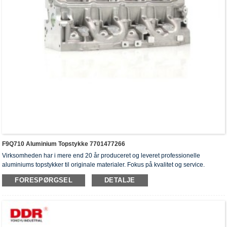
F9Q710 Aluminium Topstykke 7701477266
Virksomheden har i mere end 20 år produceret og leveret professionelle
aluminiums topstykker til originale materialer. Fokus på kvalitet og service.
Topstykkerne har opnået ISO16949-godkendelsescertifikater, "højtforseglet
FORESPØRGSEL
DETALJE
topstykke", "cylinderhovedernes lange levetid" og fem andre
brugsmodelpatenter.