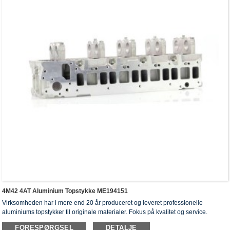
4M42 4AT Aluminium Topstykke ME194151
Virksomheden har i mere end 20 år produceret og leveret professionelle
aluminiums topstykker til originale materialer. Fokus på kvalitet og service.
Topstykkerne har opnået ISO16949-godkendelsescertifikater, "højtforseglet
FORESPØRGSEL
DETALJE