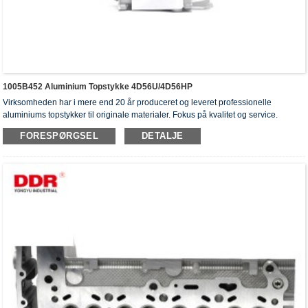
1005B452 Aluminium Topstykke 4D56U/4D56HP
Virksomheden har i mere end 20 år produceret og leveret professionelle
aluminiums topstykker til originale materialer. Fokus på kvalitet og service.
Topstykkerne har opnået ISO16949-godkendelsescertifikater, "højtforseglet
FORESPØRGSEL
DETALJE
topstykke", "cylinderhovedernes lange levetid" og fem andre
brugsmodelpatenter.