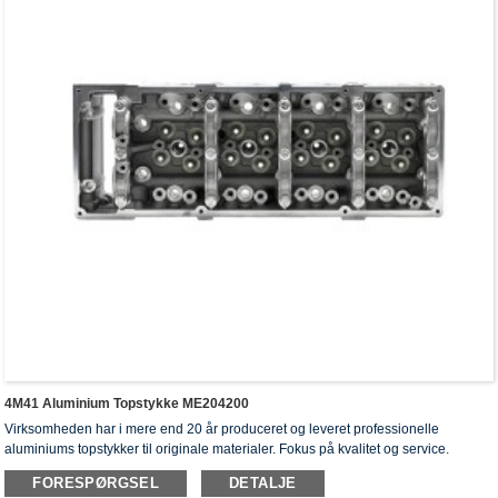
4M41 Aluminium Topstykke ME204200
Virksomheden har i mere end 20 år produceret og leveret professionelle
aluminiums topstykker til originale materialer. Fokus på kvalitet og service.
Topstykkerne har opnået ISO16949-godkendelsescertifikater, "højtforseglet
FORESPØRGSEL
DETALJE
topstykke", "cylinderhovedernes lange levetid" og fem andre