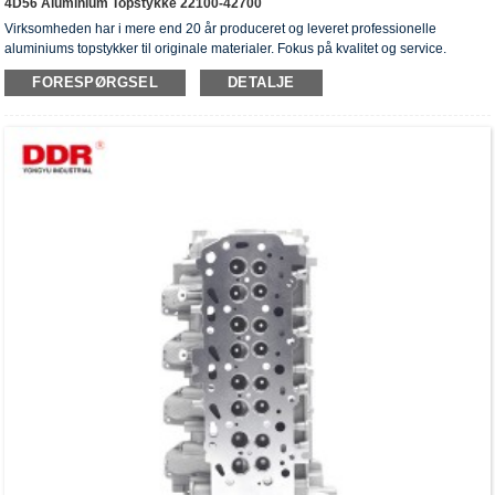
4D56 Aluminium Topstykke 22100-42700
Virksomheden har i mere end 20 år produceret og leveret professionelle
aluminiums topstykker til originale materialer. Fokus på kvalitet og service.
Topstykkerne har opnået ISO16949-godkendelsescertifikater, "højtforseglet
FORESPØRGSEL
DETALJE
topstykke", "cylinderhovedernes lange levetid" og fem andre
brugsmodelpatenter.