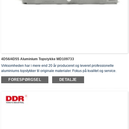
4D56/4D55 Aluminium Topstykke MD109733
Virksomheden har i mere end 20 år produceret og leveret professionelle
aluminiums topstykker til originale materialer. Fokus på kvalitet og service.
Topstykkerne har opnået ISO16949-godkendelsescertifikater, "højtforseglet
FORESPØRGSEL
DETALJE
topstykke", "cylinderhovedernes lange levetid" og fem andre
brugsmodelpatenter.