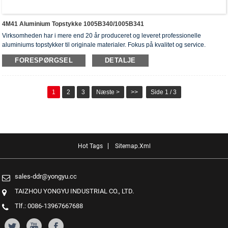
4M41 Aluminium Topstykke 1005B340/1005B341
Virksomheden har i mere end 20 år produceret og leveret professionelle
aluminiums topstykker til originale materialer. Fokus på kvalitet og service.
Topstykkerne har opnået ISO16949-godkendelsescertifikater, "højtforseglet
FORESPØRGSEL
DETALJE
topstykke", "cylinderhovedernes lange levetid" og fem andre
brugsmodelpatenter.
1
2
3
Næste >
>>
Side 1 / 3
Hot Tags
Sitemap.xml
sales-ddr@yongyu.cc
TAIZHOU YONGYU INDUSTRIAL CO., LTD.
Tlf.: 0086-13967667688