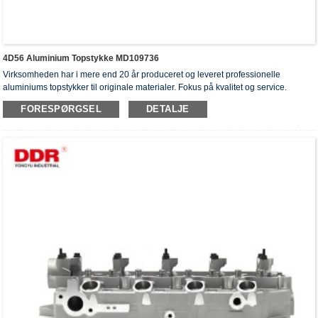
4D56 Aluminium Topstykke MD109736
Virksomheden har i mere end 20 år produceret og leveret professionelle
aluminiums topstykker til originale materialer. Fokus på kvalitet og service.
Topstykkerne har opnået ISO16949-godkendelsescertifikater, "højtforseglet
FORESPØRGSEL
DETALJE
topstykke", "cylinderhovedernes lange levetid" og fem andre
brugsmodelpatenter.