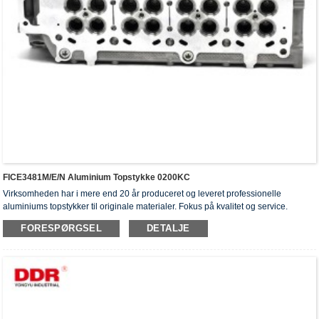
FICE3481M/E/N Aluminium Topstykke 0200KC
Virksomheden har i mere end 20 år produceret og leveret professionelle
aluminiums topstykker til originale materialer. Fokus på kvalitet og service.
Topstykkerne har opnået ISO16949-godkendelsescertifikater, "højtforseglet
FORESPØRGSEL
DETALJE
topstykke", "cylinderhovedernes lange levetid" og fem andre
brugsmodelpatenter.