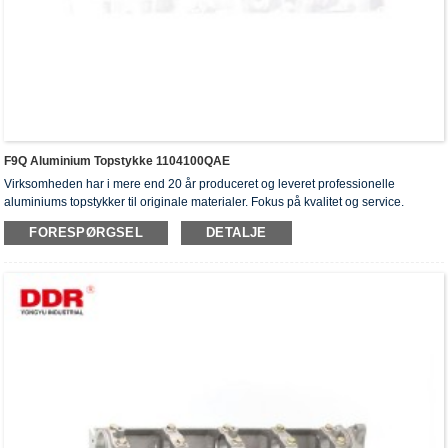
F9Q Aluminium Topstykke 1104100QAE
Virksomheden har i mere end 20 år produceret og leveret professionelle
aluminiums topstykker til originale materialer. Fokus på kvalitet og service.
Topstykkerne har opnået ISO16949-godkendelsescertifikater, "højtforseglet
FORESPØRGSEL
DETALJE
topstykke", "cylinderhovedernes lange levetid" og fem andre
brugsmodelpatenter.