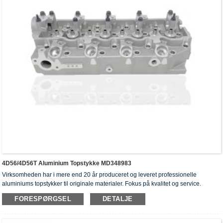
4D56/4D56T Aluminium Topstykke MD348983
Virksomheden har i mere end 20 år produceret og leveret professionelle
aluminiums topstykker til originale materialer. Fokus på kvalitet og service.
Topstykkerne har opnået ISO16949-godkendelsescertifikater, "højtforseglet
FORESPØRGSEL
DETALJE
topstykke", "cylinderhovedernes lange levetid" og fem andre
brugsmodelpatenter.