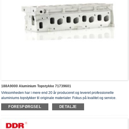
188A9000 Aluminium Topstykke 71739601
Virksomheden har i mere end 20 år produceret og leveret professionelle
aluminiums topstykker til originale materialer. Fokus på kvalitet og service.
Topstykkerne har opnået ISO16949-godkendelsescertifikater, "højtforseglet
FORESPØRGSEL
DETALJE
topstykke", "cylinderhovedernes lange levetid" og fem andre
brugsmodelpatenter.