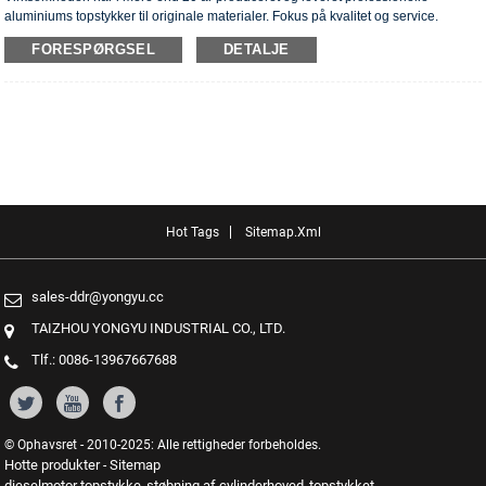
aluminiums topstykker til originale materialer. Fokus på kvalitet og service.
Topstykkerne har opnået ISO16949-godkendelsescertifikater, "højtforseglet
FORESPØRGSEL
DETALJE
topstykke", "cylinderhovedernes lange levetid" og fem andre
brugsmodelpatenter.
Hot Tags
Sitemap.xml
sales-ddr@yongyu.cc
TAIZHOU YONGYU INDUSTRIAL CO., LTD.
Tlf.: 0086-13967667688
© Ophavsret - 2010-2025: Alle rettigheder forbeholdes.
Hotte produkter
Sitemap
-
dieselmotor topstykke
støbning af cylinderhoved
topstykket