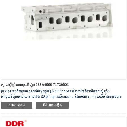
ក្បាលស៊ីឡាំងអាលុយមីញ៉ូម 188A9000 71739601
ក្រុមហ៊ុននេះគឺជាក្រុមហ៊ុនផលិតអ្នកផ្គត់ផ្គង់ OE ដែលមានជំនាញវិជ្ជាជីវៈលើក្បាលស៊ីឡាំង
អាលុយមីញ៉ូមអស់រយៈពេលជាង 20 ឆ្នាំ។ ផ្តោតលើគុណភាព និងសេវាកម្ម។ ក្បាលស៊ីឡាំងទទួលបាន
វិញ្ញាបនបត្រផ្ទៀងផ្ទាត់ ISO16949, “ក្បាលស៊ីឡាំងដែលមានការផ្សាភ្ជាប់ខ្ពស់”, “អាយុកាលប្រើប្រាស់
ការសាកសួរ
ព័ត៌មានលម្អិត
បានយូរនៃក្បាលស៊ីឡាំង” និងប៉ាតង់ម៉ូដែលប្រើប្រាស់ចំនួន 5 ផ្សេងទៀត។