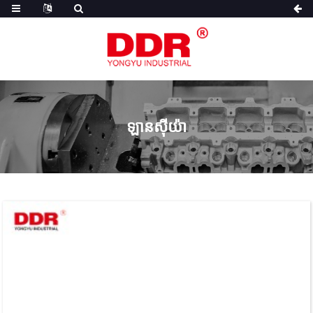
ឡានស៊ីយ៉ា