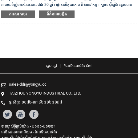
អាលុយមីញ៉ូមអស់រយៈពេលជាង 20 ឆ្នាំ។ ផ្តោតលើគុណភាព និងសេវាកម្ម។ ក្បាលស៊ីឡាំងទទួលបាន
វិញ្ញាបនបត្រផ្ទៀងផ្ទាត់ ISO16949, “ក្បាលស៊ីឡាំងដែលមានការផ្សាភ្ជាប់ខ្ពស់”, “អាយុកាលប្រើប្រាស់
ការសាកសួរ
ព័ត៌មានលម្អិត
បានយូរនៃក្បាលស៊ីឡាំង” និងប៉ាតង់ម៉ូដែលប្រើប្រាស់ចំនួន 5 ផ្សេងទៀត។
ស្លាក​ក្តៅ
ផែនទីគេហទំព័រ.xml
sales-ddr@yongyu.cc
TAIZHOU YONGYU INDUSTRIAL CO., LTD.
ទូរស័ព្ទ៖ ០០៨៦-១៣៩៦៧៦៦៧៦៨៨
© រក្សាសិទ្ធិគ្រប់យ៉ាង - ២០១០-២០២៥។
ផលិតផលពេញនិយម
ផែនទីគេហទំព័រ
-
ក្បាលស៊ីឡាំងម៉ាស៊ីនម៉ាស៊ូត
ការ​ចាក់​ក្បាល​ស៊ីឡាំង
ក្បាលស៊ីឡាំង