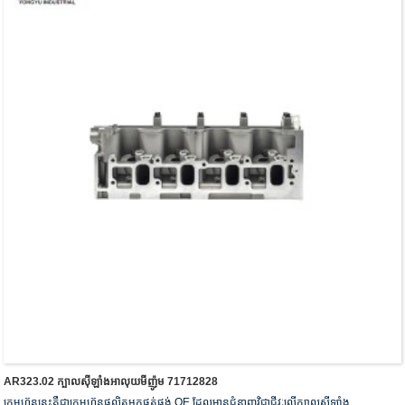
AR323.02 ក្បាលស៊ីឡាំងអាលុយមីញ៉ូម 71712828
ក្រុមហ៊ុននេះគឺជាក្រុមហ៊ុនផលិតអ្នកផ្គត់ផ្គង់ OE ដែលមានជំនាញវិជ្ជាជីវៈលើក្បាលស៊ីឡាំង