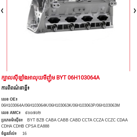
ក្បាលស៊ីឡាំងអាលុយមីញ៉ូម BYT 06H103064A
ការពិពណ៌នាខ្លី៖
លេខ OE៖
06H103064A/06H103064K/06H103063K/06H103063P/06H103063M
លេខ AMC៖
៩១០៧០២
ប្រភេទម៉ាស៊ីន៖
BYT BZB CABA CABB CABD CCTA CCZA CCZC CDAA
CDHA CDHB CPSA EA888
ចំនួនវ៉ាល់៖
16