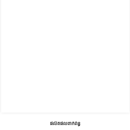
ផលិតផលពាក់ព័ន្ធ