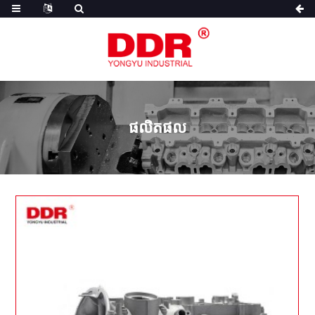
ផលិតផល