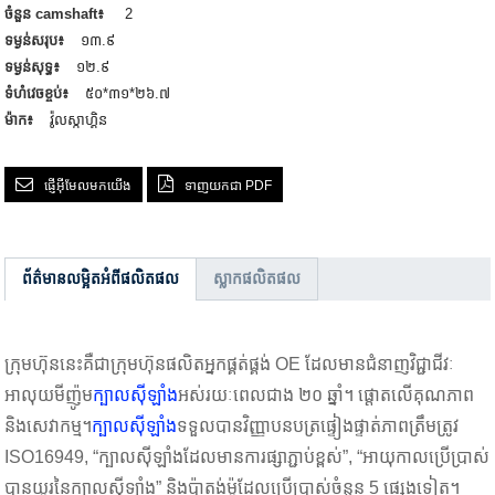
ចំនួន camshaft៖
2
ទម្ងន់សរុប៖
១៣.៩
ទម្ងន់សុទ្ធ៖
១២.៩
ទំហំវេចខ្ចប់៖
៥០*៣១*២៦.៧
ម៉ាក៖
វ៉ូលស្កាហ្គិន
ផ្ញើអ៊ីមែលមកយើង
ទាញយកជា PDF
ព័ត៌មានលម្អិតអំពីផលិតផល
ស្លាកផលិតផល
ក្រុមហ៊ុននេះគឺជាក្រុមហ៊ុនផលិតអ្នកផ្គត់ផ្គង់ OE ដែលមានជំនាញវិជ្ជាជីវៈ
អាលុយមីញ៉ូម
ក្បាលស៊ីឡាំង
អស់រយៈពេលជាង ២០ ឆ្នាំ។ ផ្តោតលើគុណភាព
និងសេវាកម្ម។
ក្បាលស៊ីឡាំង
ទទួលបានវិញ្ញាបនបត្រផ្ទៀងផ្ទាត់ភាពត្រឹមត្រូវ
ISO16949, “ក្បាលស៊ីឡាំងដែលមានការផ្សាភ្ជាប់ខ្ពស់”, “អាយុកាលប្រើប្រាស់
បានយូរនៃក្បាលស៊ីឡាំង” និងប៉ាតង់ម៉ូដែលប្រើប្រាស់ចំនួន 5 ផ្សេងទៀត។