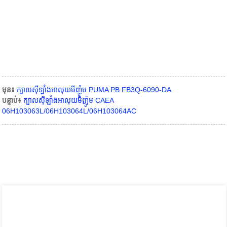
មុន៖
ក្បាលស៊ីឡាំងអាលុយមីញ៉ូម PUMA PB FB3Q-6090-DA
បន្ទាប់៖
ក្បាលស៊ីឡាំងអាលុយមីញ៉ូម CAEA
06H103063L/06H103064L/06H103064AC