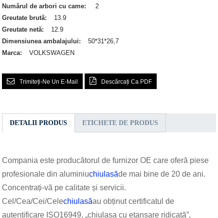
Numărul de arbori cu came:
2
Greutate brută:
13.9
Greutate netă:
12.9
Dimensiunea ambalajului:
50*31*26,7
Marca:
VOLKSWAGEN
Trimiteți-Ne Un E-Mail
Descărcați Ca PDF
DETALII PRODUS
ETICHETE DE PRODUS
Compania este producătorul de furnizor OE care oferă piese
profesionale din aluminiu
chiulasă
de mai bine de 20 de ani.
Concentrați-vă pe calitate și servicii.
Cel/Cea/Cei/Cele
chiulasă
au obținut certificatul de
autentificare ISO16949, „chiulasa cu etanșare ridicată”,