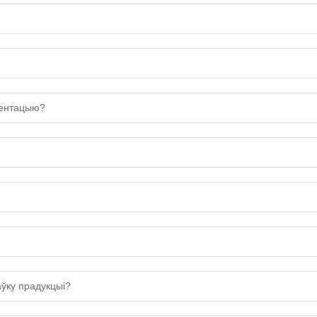
ментацыю?
аўку прадукцыі?