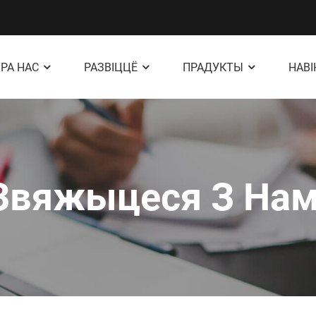
РА НАС
РАЗВІЦЦЁ
ПРАДУКТЫ
НАВ
Звяжыцеся З Нам