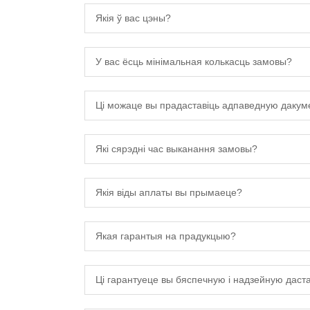
Якія ў вас цэны?
У вас ёсць мінімальная колькасць замовы?
Ці можаце вы прадаставіць адпаведную даку
Які сярэдні час выканання замовы?
Якія віды аплаты вы прымаеце?
Якая гарантыя на прадукцыю?
Ці гарантуеце вы бяспечную і надзейную даст