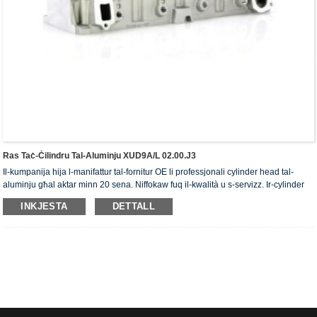
Ras Taċ-Ċilindru Tal-Aluminju XUD9A/L 02.00.J3
Il-kumpanija hija l-manifattur tal-fornitur OE li professjonali cylinder head tal-
aluminju għal aktar minn 20 sena. Niffokaw fuq il-kwalità u s-servizz. Ir-cylinder
head jiksbu ċ-ċertifikat ta' awtentikazzjoni ISO16949, "ir-ras taċ-ċilindru b'siġillar
INKJESTA
DETTALL
għoli", "il-ħajja utli twila tar-ras taċ-ċilindru" u l-5 brevetti l-oħra tal-mudell ta'
utilità.