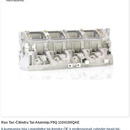
Ras Taċ-Ċilindru Tal-Aluminju F9Q 1104100QAE
Il-kumpanija hija l-manifattur tal-fornitur OE li professjonali cylinder head tal-