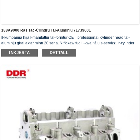
188A9000 Ras Taċ-Ċilindru Tal-Aluminju 71739601
Il-kumpanija hija l-manifattur tal-fornitur OE li professjonali cylinder head tal-
aluminju għal aktar minn 20 sena. Niffokaw fuq il-kwalità u s-servizz. Ir-cylinder
head jiksbu ċ-ċertifikat ta' awtentikazzjoni ISO16949, "ir-ras taċ-ċilindru b'siġillar
INKJESTA
DETTALL
għoli", "il-ħajja utli twila tar-ras taċ-ċilindru" u l-5 brevetti l-oħra tal-mudell ta'
utilità.