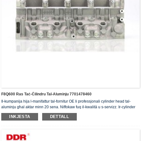
F8Q600 Ras Taċ-Ċilindru Tal-Aluminju 7701478460
Il-kumpanija hija l-manifattur tal-fornitur OE li professjonali cylinder head tal-
aluminju għal aktar minn 20 sena. Niffokaw fuq il-kwalità u s-servizz. Ir-cylinder
head jiksbu ċ-ċertifikat ta' awtentikazzjoni ISO16949, "ir-ras taċ-ċilindru b'siġillar
INKJESTA
DETTALL
għoli", "il-ħajja utli twila tar-ras taċ-ċilindru" u l-5 brevetti l-oħra tal-mudell ta'
utilità.