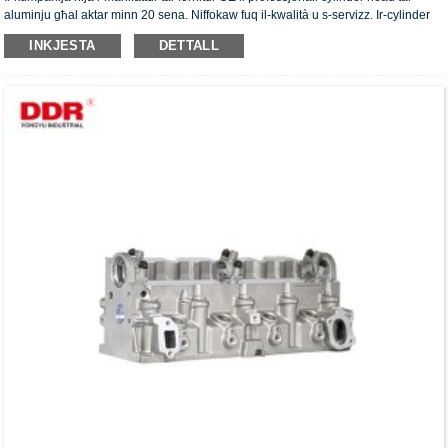
aluminju għal aktar minn 20 sena. Niffokaw fuq il-kwalità u s-servizz. Ir-cylinder
head jiksbu ċ-ċertifikat ta' awtentikazzjoni ISO16949, "ir-ras taċ-ċilindru b'siġillar
INKJESTA
DETTALL
għoli", "il-ħajja utli twila tar-ras taċ-ċilindru" u l-5 brevetti l-oħra tal-mudell ta'
utilità.