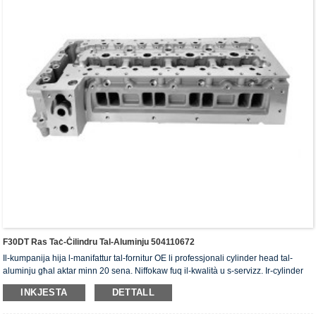
F30DT Ras Taċ-Ċilindru Tal-Aluminju 504110672
Il-kumpanija hija l-manifattur tal-fornitur OE li professjonali cylinder head tal-
aluminju għal aktar minn 20 sena. Niffokaw fuq il-kwalità u s-servizz. Ir-cylinder
head jiksbu ċ-ċertifikat ta' awtentikazzjoni ISO16949, "ir-ras taċ-ċilindru b'siġillar
INKJESTA
DETTALL
għoli", "il-ħajja utli twila tar-ras taċ-ċilindru" u l-5 brevetti l-oħra tal-mudell ta'
utilità.