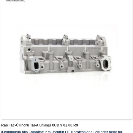
Ras Taċ-Ċilindru Tal-Aluminju XUD 9 02.00.R9
Il-kumpanija hija l-manifattur tal-fornitur OE li professjonali cylinder head tal-