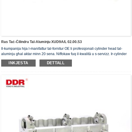
Ras Taċ-Ċilindru Tal-Aluminju XUD9A/L 02.00.S3
Il-kumpanija hija l-manifattur tal-fornitur OE li professjonali cylinder head tal-
aluminju għal aktar minn 20 sena. Niffokaw fuq il-kwalità u s-servizz. Ir-cylinder
head jiksbu ċ-ċertifikat ta' awtentikazzjoni ISO16949, "ir-ras taċ-ċilindru b'siġillar
INKJESTA
DETTALL
għoli", "il-ħajja utli twila tar-ras taċ-ċilindru" u l-5 brevetti l-oħra tal-mudell ta'
utilità.