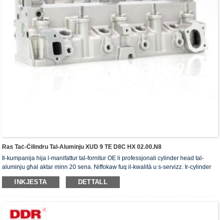
Ras Taċ-Ċilindru Tal-Aluminju XUD 9 TE D8C HX 02.00.N8
Il-kumpanija hija l-manifattur tal-fornitur OE li professjonali cylinder head tal-
aluminju għal aktar minn 20 sena. Niffokaw fuq il-kwalità u s-servizz. Ir-cylinder
head jiksbu ċ-ċertifikat ta' awtentikazzjoni ISO16949, "ir-ras taċ-ċilindru b'siġillar
INKJESTA
DETTALL
għoli", "il-ħajja utli twila tar-ras taċ-ċilindru" u l-5 brevetti l-oħra tal-mudell ta'
utilità.