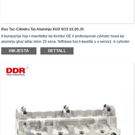
Ras Taċ-Ċilindru Tal-Aluminju XUD 9/15 02.00.J0
Il-kumpanija hija l-manifattur tal-fornitur OE li professjonali cylinder head tal-
aluminju għal aktar minn 20 sena. Niffokaw fuq il-kwalità u s-servizz. Ir-cylinder
head jiksbu ċ-ċertifikat ta' awtentikazzjoni ISO16949, "ir-ras taċ-ċilindru b'siġillar
INKJESTA
DETTALL
għoli", "il-ħajja utli twila tar-ras taċ-ċilindru" u l-5 brevetti l-oħra tal-mudell ta'
utilità.