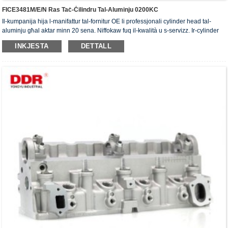
FICE3481M/E/N Ras Taċ-Ċilindru Tal-Aluminju 0200KC
Il-kumpanija hija l-manifattur tal-fornitur OE li professjonali cylinder head tal-
aluminju għal aktar minn 20 sena. Niffokaw fuq il-kwalità u s-servizz. Ir-cylinder
head jiksbu ċ-ċertifikat ta' awtentikazzjoni ISO16949, "ir-ras taċ-ċilindru b'siġillar
INKJESTA
DETTALL
għoli", "il-ħajja utli twila tar-ras taċ-ċilindru" u l-5 brevetti l-oħra tal-mudell ta'
utilità.