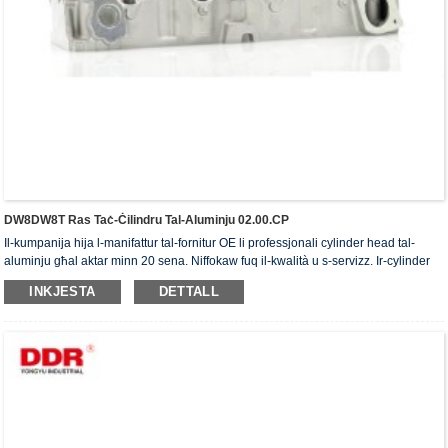
DW8DW8T Ras Taċ-Ċilindru Tal-Aluminju 02.00.CP
Il-kumpanija hija l-manifattur tal-fornitur OE li professjonali cylinder head tal-
aluminju għal aktar minn 20 sena. Niffokaw fuq il-kwalità u s-servizz. Ir-cylinder
head jiksbu ċ-ċertifikat ta' awtentikazzjoni ISO16949, "ir-ras taċ-ċilindru b'siġillar
INKJESTA
DETTALL
għoli", "il-ħajja utli twila tar-ras taċ-ċilindru" u l-5 brevetti l-oħra tal-mudell ta'
utilità.