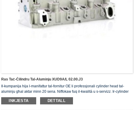
Ras Taċ-Ċilindru Tal-Aluminju XUD9A/L 02.00.J3
Il-kumpanija hija l-manifattur tal-fornitur OE li professjonali cylinder head tal-
aluminju għal aktar minn 20 sena. Niffokaw fuq il-kwalità u s-servizz. Ir-cylinder
head jiksbu ċ-ċertifikat ta' awtentikazzjoni ISO16949, "ir-ras taċ-ċilindru b'siġillar
INKJESTA
DETTALL
għoli", "il-ħajja utli twila tar-ras taċ-ċilindru" u l-5 brevetti l-oħra tal-mudell ta'
utilità.