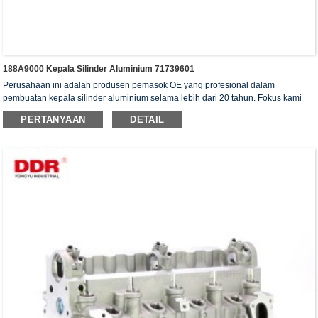
188A9000 Kepala Silinder Aluminium 71739601
Perusahaan ini adalah produsen pemasok OE yang profesional dalam
pembuatan kepala silinder aluminium selama lebih dari 20 tahun. Fokus kami
adalah pada kualitas dan layanan. Kepala silinder kami telah memperoleh
PERTANYAAN
DETAIL
sertifikat otentikasi ISO16949, "Kepala silinder dengan penyegelan tinggi",
"Kepala silinder dengan umur pakai yang panjang", dan 5 paten model utilitas
lainnya.