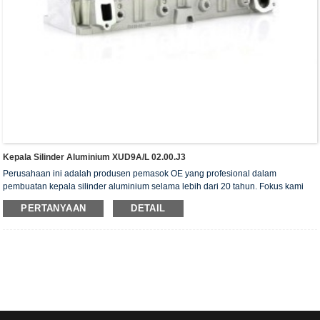
Kepala Silinder Aluminium XUD9A/L 02.00.J3
Perusahaan ini adalah produsen pemasok OE yang profesional dalam
pembuatan kepala silinder aluminium selama lebih dari 20 tahun. Fokus kami
adalah pada kualitas dan layanan. Kepala silinder kami telah memperoleh
PERTANYAAN
DETAIL
sertifikat otentikasi ISO16949, "Kepala silinder dengan penyegelan tinggi",
"Kepala silinder dengan umur pakai yang panjang", dan 5 paten model utilitas
lainnya.