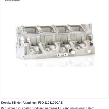
Kepala Silinder Aluminium F9Q 1104100QAE
Perusahaan ini adalah produsen pemasok OE yang profesional dalam