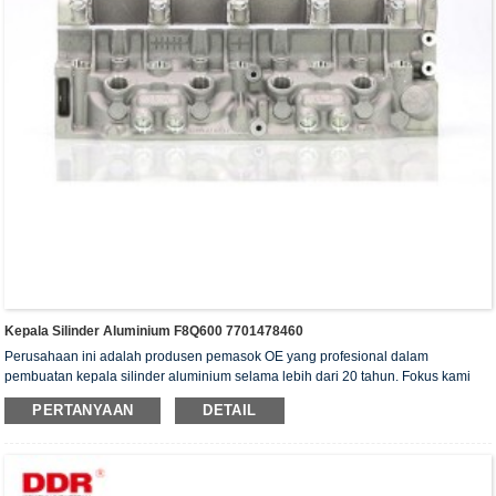
Kepala Silinder Aluminium F8Q600 7701478460
Perusahaan ini adalah produsen pemasok OE yang profesional dalam
pembuatan kepala silinder aluminium selama lebih dari 20 tahun. Fokus kami
adalah pada kualitas dan layanan. Kepala silinder kami telah memperoleh
PERTANYAAN
DETAIL
sertifikat otentikasi ISO16949, "Kepala silinder dengan penyegelan tinggi",
"Kepala silinder dengan umur pakai yang panjang", dan 5 paten model utilitas
lainnya.