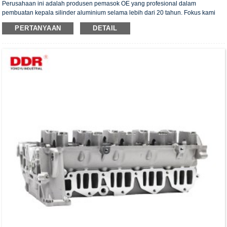
Perusahaan ini adalah produsen pemasok OE yang profesional dalam
pembuatan kepala silinder aluminium selama lebih dari 20 tahun. Fokus kami
adalah pada kualitas dan layanan. Kepala silinder kami telah memperoleh
PERTANYAAN
DETAIL
sertifikat otentikasi ISO16949, "Kepala silinder dengan penyegelan tinggi",
"Kepala silinder dengan umur pakai yang panjang", dan 5 paten model utilitas
lainnya.