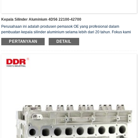
Kepala Silinder Aluminium 4D56 22100-42700
Perusahaan ini adalah produsen pemasok OE yang profesional dalam
pembuatan kepala silinder aluminium selama lebih dari 20 tahun. Fokus kami
adalah pada kualitas dan layanan. Kepala silinder kami telah memperoleh
PERTANYAAN
DETAIL
sertifikat otentikasi ISO16949, "Kepala silinder dengan penyegelan tinggi",
"Kepala silinder dengan umur pakai yang panjang", dan 5 paten model utilitas
lainnya.