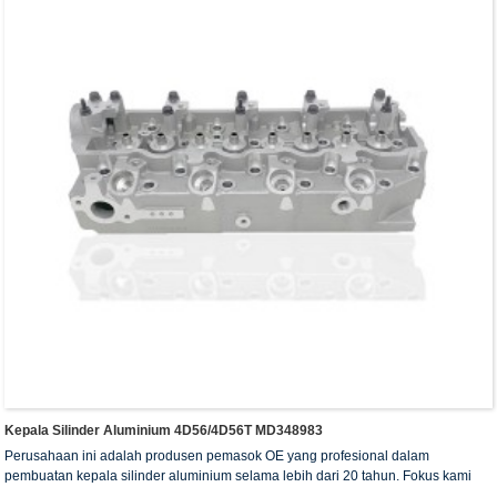
Kepala Silinder Aluminium 4D56/4D56T MD348983
Perusahaan ini adalah produsen pemasok OE yang profesional dalam
pembuatan kepala silinder aluminium selama lebih dari 20 tahun. Fokus kami
adalah pada kualitas dan layanan. Kepala silinder kami telah memperoleh