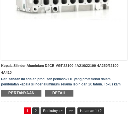
Kepala Silinder Aluminium D4CB-VGT 22100-4A210/22100-4A250/22100-
4A410
Perusahaan ini adalah produsen pemasok OE yang profesional dalam
pembuatan kepala silinder aluminium selama lebih dari 20 tahun. Fokus kami
adalah pada kualitas dan layanan. Kepala silinder kami telah memperoleh
PERTANYAAN
DETAIL
sertifikat otentikasi ISO16949, "Kepala silinder dengan penyegelan tinggi",
"Kepala silinder dengan umur pakai yang panjang", dan 5 paten model utilitas
lainnya.
1
2
Berikutnya >
>>
Halaman 1 / 2