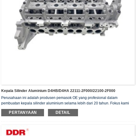
Kepala Silinder Aluminium D4HB/D4HA 22111-2F000/22100-2F000
Perusahaan ini adalah produsen pemasok OE yang profesional dalam
pembuatan kepala silinder aluminium selama lebih dari 20 tahun. Fokus kami
adalah pada kualitas dan layanan. Kepala silinder kami telah memperoleh
PERTANYAAN
DETAIL
sertifikat otentikasi ISO16949, "Kepala silinder dengan penyegelan tinggi",
"Kepala silinder dengan umur pakai yang panjang", dan 5 paten model utilitas
lainnya.