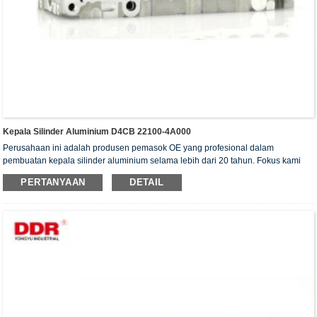
Kepala Silinder Aluminium D4CB 22100-4A000
Perusahaan ini adalah produsen pemasok OE yang profesional dalam
pembuatan kepala silinder aluminium selama lebih dari 20 tahun. Fokus kami
adalah pada kualitas dan layanan. Kepala silinder kami telah memperoleh
PERTANYAAN
DETAIL
sertifikat otentikasi ISO16949, "Kepala silinder dengan penyegelan tinggi",
"Kepala silinder dengan umur pakai yang panjang", dan 5 paten model utilitas
lainnya.