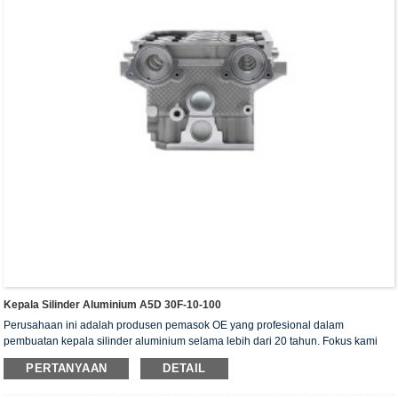
Kepala Silinder Aluminium A5D 30F-10-100
Perusahaan ini adalah produsen pemasok OE yang profesional dalam
pembuatan kepala silinder aluminium selama lebih dari 20 tahun. Fokus kami
adalah pada kualitas dan layanan. Kepala silinder kami telah memperoleh
PERTANYAAN
DETAIL
sertifikat otentikasi ISO16949, "Kepala silinder dengan penyegelan tinggi",
"Kepala silinder dengan umur pakai yang panjang", dan 5 paten model utilitas