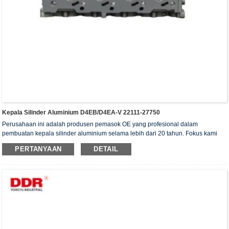
Kepala Silinder Aluminium D4EB/D4EA-V 22111-27750
Perusahaan ini adalah produsen pemasok OE yang profesional dalam
pembuatan kepala silinder aluminium selama lebih dari 20 tahun. Fokus kami
adalah pada kualitas dan layanan. Kepala silinder kami telah memperoleh
PERTANYAAN
DETAIL
sertifikat otentikasi ISO16949, "Kepala silinder dengan penyegelan tinggi",
"Kepala silinder dengan umur pakai yang panjang", dan 5 paten model utilitas
lainnya.