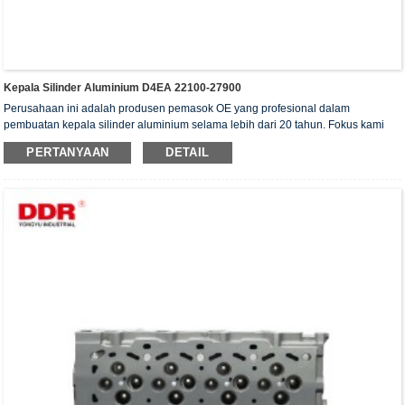
Kepala Silinder Aluminium D4EA 22100-27900
Perusahaan ini adalah produsen pemasok OE yang profesional dalam
pembuatan kepala silinder aluminium selama lebih dari 20 tahun. Fokus kami
adalah pada kualitas dan layanan. Kepala silinder kami telah memperoleh
PERTANYAAN
DETAIL
sertifikat otentikasi ISO16949, "Kepala silinder dengan penyegelan tinggi",
"Kepala silinder dengan umur pakai yang panjang", dan 5 paten model utilitas
lainnya.