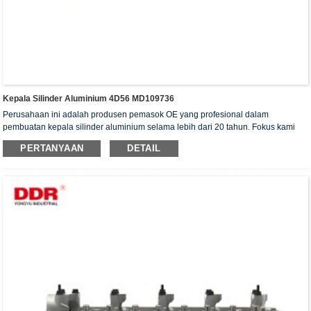
Kepala Silinder Aluminium 4D56 MD109736
Perusahaan ini adalah produsen pemasok OE yang profesional dalam
pembuatan kepala silinder aluminium selama lebih dari 20 tahun. Fokus kami
adalah pada kualitas dan layanan. Kepala silinder kami telah memperoleh
PERTANYAAN
DETAIL
sertifikat otentikasi ISO16949, "Kepala silinder dengan penyegelan tinggi",
"Kepala silinder dengan umur pakai yang panjang", dan 5 paten model utilitas
lainnya.