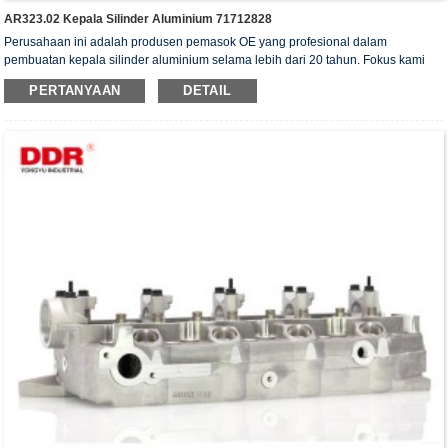
AR323.02 Kepala Silinder Aluminium 71712828
Perusahaan ini adalah produsen pemasok OE yang profesional dalam
pembuatan kepala silinder aluminium selama lebih dari 20 tahun. Fokus kami
adalah pada kualitas dan layanan. Kepala silinder kami telah memperoleh
PERTANYAAN
DETAIL
sertifikat otentikasi ISO16949, "Kepala silinder dengan penyegelan tinggi",
"Kepala silinder dengan umur pakai yang panjang", dan 5 paten model utilitas
lainnya.