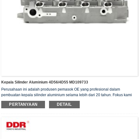
Kepala Silinder Aluminium 4D56/4D55 MD109733
Perusahaan ini adalah produsen pemasok OE yang profesional dalam
pembuatan kepala silinder aluminium selama lebih dari 20 tahun. Fokus kami
adalah pada kualitas dan layanan. Kepala silinder kami telah memperoleh
PERTANYAAN
DETAIL
sertifikat otentikasi ISO16949, "Kepala silinder dengan penyegelan tinggi",
"Kepala silinder dengan umur pakai yang panjang", dan 5 paten model utilitas
lainnya.