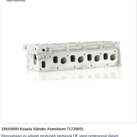
188A9000 Kepala Silinder Aluminium 71739601
Perusahaan ini adalah produsen pemasok OE yang profesional dalam