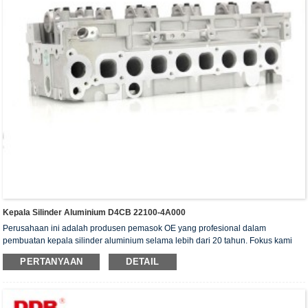
Kepala Silinder Aluminium D4CB 22100-4A000
Perusahaan ini adalah produsen pemasok OE yang profesional dalam
pembuatan kepala silinder aluminium selama lebih dari 20 tahun. Fokus kami
adalah pada kualitas dan layanan. Kepala silinder kami telah memperoleh
PERTANYAAN
DETAIL
sertifikat otentikasi ISO16949, "Kepala silinder dengan penyegelan tinggi",
"Kepala silinder dengan umur pakai yang panjang", dan 5 paten model utilitas
lainnya.