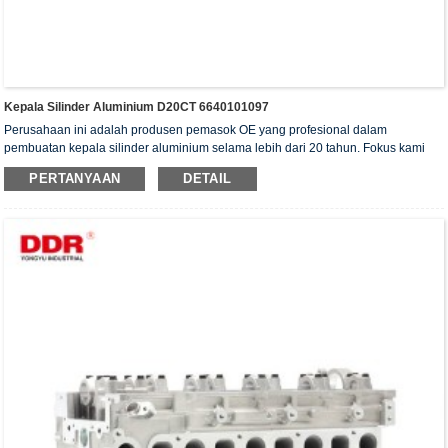
Kepala Silinder Aluminium D20CT 6640101097
Perusahaan ini adalah produsen pemasok OE yang profesional dalam
pembuatan kepala silinder aluminium selama lebih dari 20 tahun. Fokus kami
adalah pada kualitas dan layanan. Kepala silinder kami telah memperoleh
PERTANYAAN
DETAIL
sertifikat otentikasi ISO16949, "Kepala silinder dengan penyegelan tinggi",
"Kepala silinder dengan umur pakai yang panjang", dan 5 paten model utilitas
lainnya.