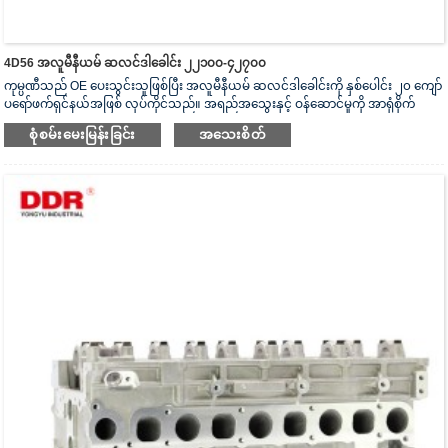
4D56 အလူမီနီယမ် ဆလင်ဒါခေါင်း ၂၂၁၀၀-၄၂၇၀၀
ကုမ္ပဏီသည် OE ပေးသွင်းသူဖြစ်ပြီး အလူမီနီယမ် ဆလင်ဒါခေါင်းကို နှစ်ပေါင်း ၂၀ ကျော်
ပရော်ဖက်ရှင်နယ်အဖြစ် လုပ်ကိုင်သည်။ အရည်အသွေးနှင့် ဝန်ဆောင်မှုကို အာရုံစိုက်
သည်။ ဆလင်ဒါခေါင်းသည် ISO16949 စစ်မှန်ကြောင်းအထောက်အထားပြမှုလက်မှတ်၊
စုံစမ်းမေးမြန်းခြင်း
အသေးစိတ်
“အလုံပိတ် ဆလင်ဒါခေါင်း”၊ “ဆလင်ဒါခေါင်း၏ ရှည်လျားသောအသုံးဝင်သော
သက်တမ်း” နှင့် အခြား utility model patent ၅ ခု ရရှိထားသည်။