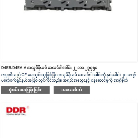
D4EB/D4EA-V အလူမီနီယမ် ဆလင်ဒါခေါင်း ၂၂၁၁၁-၂၇၇၅၀
ကုမ္ပဏီသည် OE ပေးသွင်းသူဖြစ်ပြီး အလူမီနီယမ် ဆလင်ဒါခေါင်းကို နှစ်ပေါင်း ၂၀ ကျော်
ပရော်ဖက်ရှင်နယ်အဖြစ် လုပ်ကိုင်သည်။ အရည်အသွေးနှင့် ဝန်ဆောင်မှုကို အာရုံစိုက်
သည်။ ဆလင်ဒါခေါင်းသည် ISO16949 စစ်မှန်ကြောင်းအထောက်အထားပြမှုလက်မှတ်၊
စုံစမ်းမေးမြန်းခြင်း
အသေးစိတ်
“အလုံပိတ် ဆလင်ဒါခေါင်း”၊ “ဆလင်ဒါခေါင်း၏ ရှည်လျားသောအသုံးဝင်သော
သက်တမ်း” နှင့် အခြား utility model patent ၅ ခု ရရှိထားသည်။