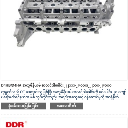
D4HB/D4HA အလူမီနီယမ် ဆလင်ဒါခေါင်း ၂၂၁၁၁-၂F၀၀၀/၂၂၁၀၀-၂F၀၀၀
ကုမ္ပဏီသည် OE ပေးသွင်းသူဖြစ်ပြီး အလူမီနီယမ် ဆလင်ဒါခေါင်းကို နှစ်ပေါင်း ၂၀ ကျော်
ပရော်ဖက်ရှင်နယ်အဖြစ် လုပ်ကိုင်သည်။ အရည်အသွေးနှင့် ဝန်ဆောင်မှုကို အာရုံစိုက်
သည်။ ဆလင်ဒါခေါင်းသည် ISO16949 စစ်မှန်ကြောင်းအထောက်အထားပြမှုလက်မှတ်၊
စုံစမ်းမေးမြန်းခြင်း
အသေးစိတ်
“အလုံပိတ် ဆလင်ဒါခေါင်း”၊ “ဆလင်ဒါခေါင်း၏ ရှည်လျားသောအသုံးဝင်သော
သက်တမ်း” နှင့် အခြား utility model patent ၅ ခု ရရှိထားသည်။