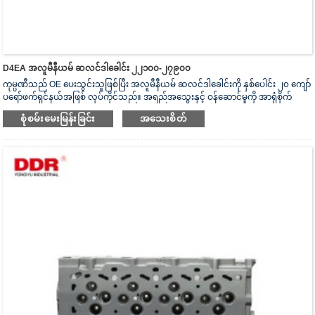
D4EA အလူမီနီယမ် ဆလင်ဒါခေါင်း ၂၂၁၀၀-၂၇၉၀၀
ကုမ္ပဏီသည် OE ပေးသွင်းသူဖြစ်ပြီး အလူမီနီယမ် ဆလင်ဒါခေါင်းကို နှစ်ပေါင်း ၂၀ ကျော်
ပရော်ဖက်ရှင်နယ်အဖြစ် လုပ်ကိုင်သည်။ အရည်အသွေးနှင့် ဝန်ဆောင်မှုကို အာရုံစိုက်
သည်။ ဆလင်ဒါခေါင်းသည် ISO16949 စစ်မှန်ကြောင်းအထောက်အထားပြမှုလက်မှတ်၊
စုံစမ်းမေးမြန်းခြင်း
အသေးစိတ်
“အလုံပိတ် ဆလင်ဒါခေါင်း”၊ “ဆလင်ဒါခေါင်း၏ ရှည်လျားသောအသုံးဝင်သော
သက်တမ်း” နှင့် အခြား utility model patent ၅ ခု ရရှိထားသည်။