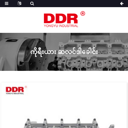
ကိုရီးယား ဆလင်ဒါခေါင်း