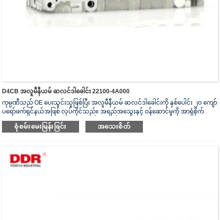
D4CB အလူမီနီယမ် ဆလင်ဒါခေါင်း 22100-4A000
ကုမ္ပဏီသည် OE ပေးသွင်းသူဖြစ်ပြီး အလူမီနီယမ် ဆလင်ဒါခေါင်းကို နှစ်ပေါင်း ၂၀ ကျော်
ပရော်ဖက်ရှင်နယ်အဖြစ် လုပ်ကိုင်သည်။ အရည်အသွေးနှင့် ဝန်ဆောင်မှုကို အာရုံစိုက်
သည်။ ဆလင်ဒါခေါင်းသည် ISO16949 စစ်မှန်ကြောင်းအထောက်အထားပြမှုလက်မှတ်၊
စုံစမ်းမေးမြန်းခြင်း
အသေးစိတ်
“အလုံပိတ် ဆလင်ဒါခေါင်း”၊ “ဆလင်ဒါခေါင်း၏ ရှည်လျားသောအသုံးဝင်သော
သက်တမ်း” နှင့် အခြား utility model patent ၅ ခု ရရှိထားသည်။