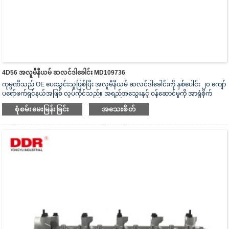
4D56 အလူမီနီယမ် ဆလင်ဒါခေါင်း MD109736
ကုမ္ပဏီသည် OE ပေးသွင်းသူဖြစ်ပြီး အလူမီနီယမ် ဆလင်ဒါခေါင်းကို နှစ်ပေါင်း ၂၀ ကျော်
ပရော်ဖက်ရှင်နယ်အဖြစ် လုပ်ကိုင်သည်။ အရည်အသွေးနှင့် ဝန်ဆောင်မှုကို အာရုံစိုက်
သည်။ ဆလင်ဒါခေါင်းသည် ISO16949 စစ်မှန်ကြောင်းအထောက်အထားပြမှုလက်မှတ်၊
စုံစမ်းမေးမြန်းခြင်း
အသေးစိတ်
“အလုံပိတ် ဆလင်ဒါခေါင်း”၊ “ဆလင်ဒါခေါင်း၏ ရှည်လျားသောအသုံးဝင်သော
သက်တမ်း” နှင့် အခြား utility model patent ၅ ခု ရရှိထားသည်။