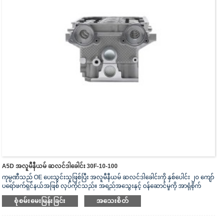
A5D အလူမီနီယမ် ဆလင်ဒါခေါင်း 30F-10-100
ကုမ္ပဏီသည် OE ပေးသွင်းသူဖြစ်ပြီး အလူမီနီယမ် ဆလင်ဒါခေါင်းကို နှစ်ပေါင်း ၂၀ ကျော်
ပရော်ဖက်ရှင်နယ်အဖြစ် လုပ်ကိုင်သည်။ အရည်အသွေးနှင့် ဝန်ဆောင်မှုကို အာရုံစိုက်
သည်။ ဆလင်ဒါခေါင်းသည် ISO16949 စစ်မှန်ကြောင်းအထောက်အထားပြမှုလက်မှတ်၊
စုံစမ်းမေးမြန်းခြင်း
အသေးစိတ်
“အလုံပိတ် ဆလင်ဒါခေါင်း”၊ “ဆလင်ဒါခေါင်း၏ ရှည်လျားသောအသုံးဝင်သော
သက်တမ်း” နှင့် အခြား utility model patent ၅ ခု ရရှိထားသည်။