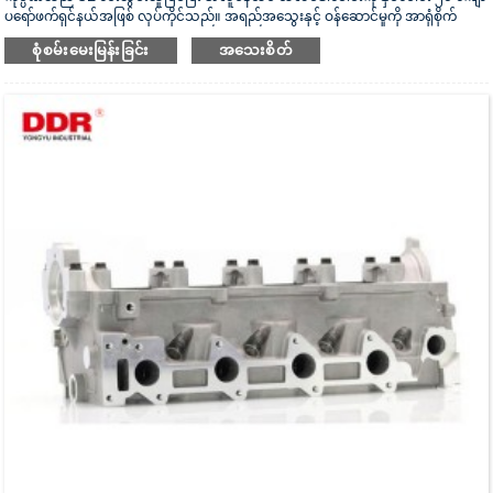
ပရော်ဖက်ရှင်နယ်အဖြစ် လုပ်ကိုင်သည်။ အရည်အသွေးနှင့် ဝန်ဆောင်မှုကို အာရုံစိုက်
သည်။ ဆလင်ဒါခေါင်းသည် ISO16949 စစ်မှန်ကြောင်းအထောက်အထားပြမှုလက်မှတ်၊
စုံစမ်းမေးမြန်းခြင်း
အသေးစိတ်
“အလုံပိတ် ဆလင်ဒါခေါင်း”၊ “ဆလင်ဒါခေါင်း၏ ရှည်လျားသောအသုံးဝင်သော
သက်တမ်း” နှင့် အခြား utility model patent ၅ ခု ရရှိထားသည်။