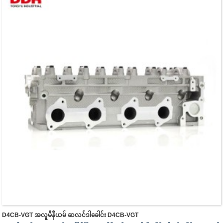
D4CB-VGT အလူမီနီယမ် ဆလင်ဒါခေါင်း D4CB-VGT