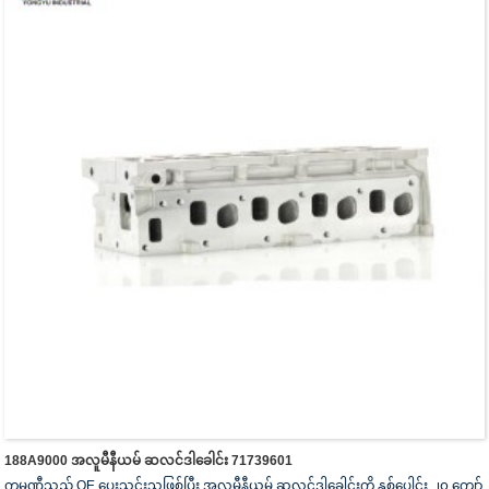
188A9000 အလူမီနီယမ် ဆလင်ဒါခေါင်း 71739601
ကုမ္ပဏီသည် OE ပေးသွင်းသူဖြစ်ပြီး အလူမီနီယမ် ဆလင်ဒါခေါင်းကို နှစ်ပေါင်း ၂၀ ကျော်