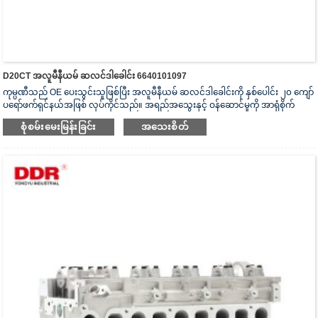
D20CT အလူမီနီယမ် ဆလင်ဒါခေါင်း 6640101097
ကုမ္ပဏီသည် OE ပေးသွင်းသူဖြစ်ပြီး အလူမီနီယမ် ဆလင်ဒါခေါင်းကို နှစ်ပေါင်း ၂၀ ကျော်
ပရော်ဖက်ရှင်နယ်အဖြစ် လုပ်ကိုင်သည်။ အရည်အသွေးနှင့် ဝန်ဆောင်မှုကို အာရုံစိုက်
သည်။ ဆလင်ဒါခေါင်းသည် ISO16949 စစ်မှန်ကြောင်းအထောက်အထားပြမှုလက်မှတ်၊
စုံစမ်းမေးမြန်းခြင်း
အသေးစိတ်
“အလုံပိတ် ဆလင်ဒါခေါင်း”၊ “ဆလင်ဒါခေါင်း၏ ရှည်လျားသောအသုံးဝင်သော
သက်တမ်း” နှင့် အခြား utility model patent ၅ ခု ရရှိထားသည်။