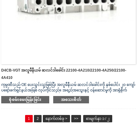
D4CB-VGT အလူမီနီယမ် ဆလင်ဒါခေါင်း 22100-4A210/22100-4A250/22100-
4A410
ကုမ္ပဏီသည် OE ပေးသွင်းသူဖြစ်ပြီး အလူမီနီယမ် ဆလင်ဒါခေါင်းကို နှစ်ပေါင်း ၂၀ ကျော်
ပရော်ဖက်ရှင်နယ်အဖြစ် လုပ်ကိုင်သည်။ အရည်အသွေးနှင့် ဝန်ဆောင်မှုကို အာရုံစိုက်
သည်။ ဆလင်ဒါခေါင်းသည် ISO16949 စစ်မှန်ကြောင်းအထောက်အထားပြမှုလက်မှတ်၊
စုံစမ်းမေးမြန်းခြင်း
အသေးစိတ်
“အလုံပိတ် ဆလင်ဒါခေါင်း”၊ “ဆလင်ဒါခေါင်း၏ ရှည်လျားသောအသုံးဝင်သော
သက်တမ်း” နှင့် အခြား utility model patent ၅ ခု ရရှိထားသည်။
1
2
နောက်တစ်ခု >
>>
စာမျက်နှာ ၁ / ၂