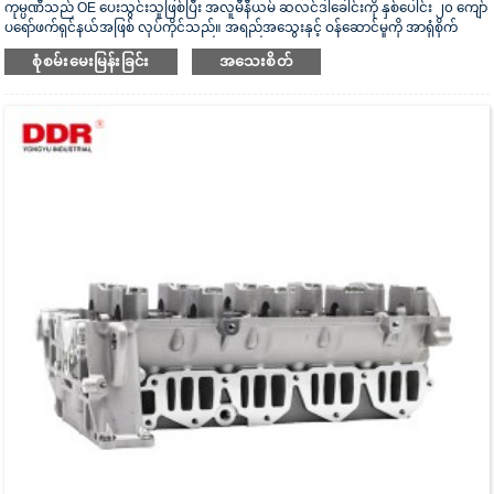
ကုမ္ပဏီသည် OE ပေးသွင်းသူဖြစ်ပြီး အလူမီနီယမ် ဆလင်ဒါခေါင်းကို နှစ်ပေါင်း ၂၀ ကျော်
ပရော်ဖက်ရှင်နယ်အဖြစ် လုပ်ကိုင်သည်။ အရည်အသွေးနှင့် ဝန်ဆောင်မှုကို အာရုံစိုက်
သည်။ ဆလင်ဒါခေါင်းသည် ISO16949 စစ်မှန်ကြောင်းအထောက်အထားပြမှုလက်မှတ်၊
စုံစမ်းမေးမြန်းခြင်း
အသေးစိတ်
“အလုံပိတ် ဆလင်ဒါခေါင်း”၊ “ဆလင်ဒါခေါင်း၏ ရှည်လျားသောအသုံးဝင်သော
သက်တမ်း” နှင့် အခြား utility model patent ၅ ခု ရရှိထားသည်။