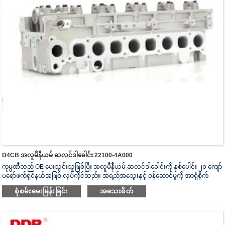
D4CB အလူမီနီယမ် ဆလင်ဒါခေါင်း 22100-4A000
ကုမ္ပဏီသည် OE ပေးသွင်းသူဖြစ်ပြီး အလူမီနီယမ် ဆလင်ဒါခေါင်းကို နှစ်ပေါင်း ၂၀ ကျော်
ပရော်ဖက်ရှင်နယ်အဖြစ် လုပ်ကိုင်သည်။ အရည်အသွေးနှင့် ဝန်ဆောင်မှုကို အာရုံစိုက်
သည်။ ဆလင်ဒါခေါင်းသည် ISO16949 စစ်မှန်ကြောင်းအထောက်အထားပြမှုလက်မှတ်၊
စုံစမ်းမေးမြန်းခြင်း
အသေးစိတ်
“အလုံပိတ် ဆလင်ဒါခေါင်း”၊ “ဆလင်ဒါခေါင်း၏ ရှည်လျားသောအသုံးဝင်သော
သက်တမ်း” နှင့် အခြား utility model patent ၅ ခု ရရှိထားသည်။