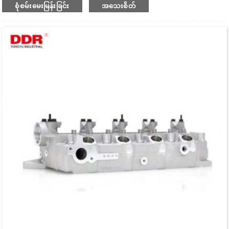
စုံစမ်းမေးမြန်းခြင်း
အသေးစိတ်
“အလုံပိတ် ဆလင်ဒါခေါင်း”၊ “ဆလင်ဒါခေါင်း၏ ရှည်လျားသောအသုံးဝင်သော
သက်တမ်း” နှင့် အခြား utility model patent ၅ ခု ရရှိထားသည်။