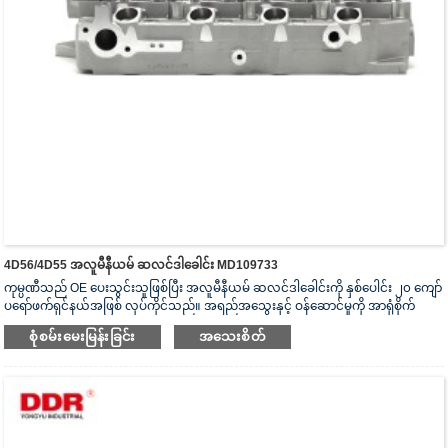
4D56/4D55 အလူမီနီယမ် ဆလင်ဒါခေါင်း MD109733
ကုမ္ပဏီသည် OE ပေးသွင်းသူဖြစ်ပြီး အလူမီနီယမ် ဆလင်ဒါခေါင်းကို နှစ်ပေါင်း ၂၀ ကျော်
ပရော်ဖက်ရှင်နယ်အဖြစ် လုပ်ကိုင်သည်။ အရည်အသွေးနှင့် ဝန်ဆောင်မှုကို အာရုံစိုက်
သည်။ ဆလင်ဒါခေါင်းသည် ISO16949 စစ်မှန်ကြောင်းအထောက်အထားပြမှုလက်မှတ်၊
စုံစမ်းမေးမြန်းခြင်း
အသေးစိတ်
“အလုံပိတ် ဆလင်ဒါခေါင်း”၊ “ဆလင်ဒါခေါင်း၏ ရှည်လျားသောအသုံးဝင်သော
သက်တမ်း” နှင့် အခြား utility model patent ၅ ခု ရရှိထားသည်။