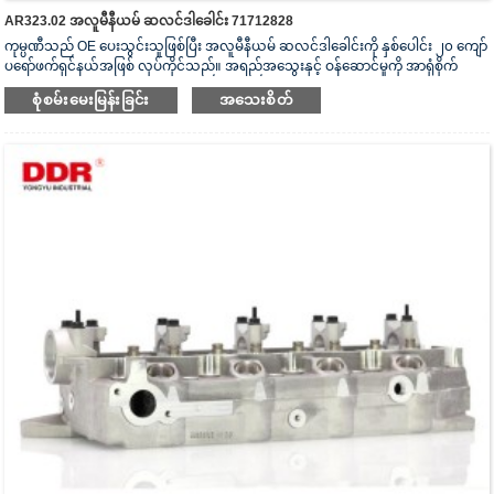
AR323.02 အလူမီနီယမ် ဆလင်ဒါခေါင်း 71712828
ကုမ္ပဏီသည် OE ပေးသွင်းသူဖြစ်ပြီး အလူမီနီယမ် ဆလင်ဒါခေါင်းကို နှစ်ပေါင်း ၂၀ ကျော်
ပရော်ဖက်ရှင်နယ်အဖြစ် လုပ်ကိုင်သည်။ အရည်အသွေးနှင့် ဝန်ဆောင်မှုကို အာရုံစိုက်
သည်။ ဆလင်ဒါခေါင်းသည် ISO16949 စစ်မှန်ကြောင်းအထောက်အထားပြမှုလက်မှတ်၊
စုံစမ်းမေးမြန်းခြင်း
အသေးစိတ်
“အလုံပိတ် ဆလင်ဒါခေါင်း”၊ “ဆလင်ဒါခေါင်း၏ ရှည်လျားသောအသုံးဝင်သော
သက်တမ်း” နှင့် အခြား utility model patent ၅ ခု ရရှိထားသည်။