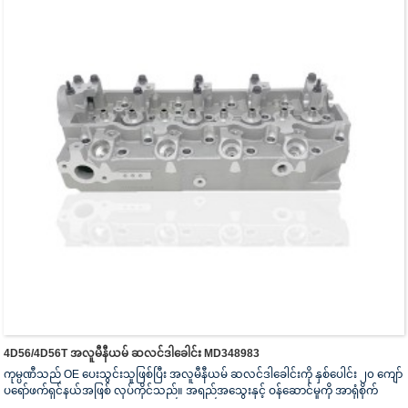
4D56/4D56T အလူမီနီယမ် ဆလင်ဒါခေါင်း MD348983
ကုမ္ပဏီသည် OE ပေးသွင်းသူဖြစ်ပြီး အလူမီနီယမ် ဆလင်ဒါခေါင်းကို နှစ်ပေါင်း ၂၀ ကျော်
ပရော်ဖက်ရှင်နယ်အဖြစ် လုပ်ကိုင်သည်။ အရည်အသွေးနှင့် ဝန်ဆောင်မှုကို အာရုံစိုက်
သည်။ ဆလင်ဒါခေါင်းသည် ISO16949 စစ်မှန်ကြောင်းအထောက်အထားပြမှုလက်မှတ်၊