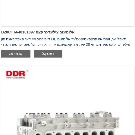
D20CT אַלומינום צילינדער קאָפּ 6640101097
די פירמע איז דער פאַבריקאַנט פון OE סאַפּלייער, וואָס איז פּראָפעסיאָנעלער אַלומינום
צילינדער קאָפּ פֿאַר מער ווי 20 יאָר. מיר קאָנצענטרירן זיך אויף קוואַליטעט און סערוויס. די
צילינדער קאָפּ האָבן באַקומען די ISO16949 אויטענטיפֿיקאַציע סערטיפֿיקאַט, "דער
דעטאַל
אָנפֿרעג
הויך-פאַרזיגלטער צילינדער קאָפּ", "די לאַנגע נוצלעכקייט פון צילינדער קאָפּ" און די אַנדערע
5 נוצלעכקייט מאָדעל פּאַטענטן.