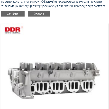
די פירמע איז דער פאַבריקאַנט פון OE סאַפּלייער, וואָס איז פּראָפעסיאָנעלער אַלומינום
צילינדער קאָפּ פֿאַר מער ווי 20 יאָר. מיר קאָנצענטרירן זיך אויף קוואַליטעט און סערוויס. די
צילינדער קאָפּ האָבן באַקומען די ISO16949 אויטענטיפֿיקאַציע סערטיפֿיקאַט, "דער
דעטאַל
אָנפֿרעג
הויך-פאַרזיגלטער צילינדער קאָפּ", "די לאַנגע נוצלעכקייט פון צילינדער קאָפּ" און די אַנדערע
5 נוצלעכקייט מאָדעל פּאַטענטן.