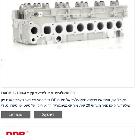
D4CB אַלומינום צילינדער קאָפּ 22100-4A000
די פירמע איז דער פאַבריקאַנט פון OE סאַפּלייער, וואָס איז פּראָפעסיאָנעלער אַלומינום
צילינדער קאָפּ פֿאַר מער ווי 20 יאָר. מיר קאָנצענטרירן זיך אויף קוואַליטעט און סערוויס. די
צילינדער קאָפּ האָבן באַקומען די ISO16949 אויטענטיפֿיקאַציע סערטיפֿיקאַט, "דער
דעטאַל
אָנפֿרעג
הויך-פאַרזיגלטער צילינדער קאָפּ", "די לאַנגע נוצלעכקייט פון צילינדער קאָפּ" און די אַנדערע
5 נוצלעכקייט מאָדעל פּאַטענטן.