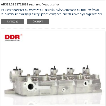
AR323.02 אַלומינום צילינדער קאָפּ 71712828
די פירמע איז דער פאַבריקאַנט פון OE סאַפּלייער, וואָס איז פּראָפעסיאָנעלער אַלומינום
צילינדער קאָפּ פֿאַר מער ווי 20 יאָר. מיר קאָנצענטרירן זיך אויף קוואַליטעט און סערוויס. די
צילינדער קאָפּ האָבן באַקומען די ISO16949 אויטענטיפֿיקאַציע סערטיפֿיקאַט, "דער
דעטאַל
אָנפֿרעג
הויך-פאַרזיגלטער צילינדער קאָפּ", "די לאַנגע נוצלעכקייט פון צילינדער קאָפּ" און די אַנדערע
5 נוצלעכקייט מאָדעל פּאַטענטן.