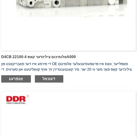
D4CB אַלומינום צילינדער קאָפּ 22100-4A000
די פירמע איז דער פאַבריקאַנט פון OE סאַפּלייער, וואָס איז פּראָפעסיאָנעלער אַלומינום
צילינדער קאָפּ פֿאַר מער ווי 20 יאָר. מיר קאָנצענטרירן זיך אויף קוואַליטעט און סערוויס. די
צילינדער קאָפּ האָבן באַקומען די ISO16949 אויטענטיפֿיקאַציע סערטיפֿיקאַט, "דער
דעטאַל
אָנפֿרעג
הויך-פאַרזיגלטער צילינדער קאָפּ", "די לאַנגע נוצלעכקייט פון צילינדער קאָפּ" און די אַנדערע
5 נוצלעכקייט מאָדעל פּאַטענטן.