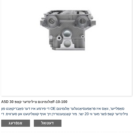
A5D אַלומינום צילינדער קאָפּ 30F-10-100
די פירמע איז דער פאַבריקאַנט פון OE סאַפּלייער, וואָס איז פּראָפעסיאָנעלער אַלומינום
צילינדער קאָפּ פֿאַר מער ווי 20 יאָר. מיר קאָנצענטרירן זיך אויף קוואַליטעט און סערוויס. די
צילינדער קאָפּ האָבן באַקומען די ISO16949 אויטענטיפֿיקאַציע סערטיפֿיקאַט, "דער
דעטאַל
אָנפֿרעג
הויך-פאַרזיגלטער צילינדער קאָפּ", "די לאַנגע נוצלעכקייט פון צילינדער קאָפּ" און די אַנדערע
5 נוצלעכקייט מאָדעל פּאַטענטן.