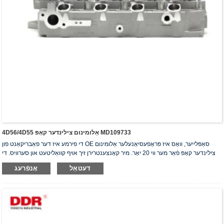
4D56/4D55 אַלומינום צילינדער קאָפּ MD109733
די פירמע איז דער פאַבריקאַנט פון OE סאַפּלייער, וואָס איז פּראָפעסיאָנעלער אַלומינום
צילינדער קאָפּ פֿאַר מער ווי 20 יאָר. מיר קאָנצענטרירן זיך אויף קוואַליטעט און סערוויס. די
צילינדער קאָפּ האָבן באַקומען די ISO16949 אויטענטיפֿיקאַציע סערטיפֿיקאַט, "דער
דעטאַל
אָנפֿרעג
הויך-פאַרזיגלטער צילינדער קאָפּ", "די לאַנגע נוצלעכקייט פון צילינדער קאָפּ" און די אַנדערע
5 נוצלעכקייט מאָדעל פּאַטענטן.