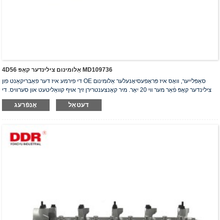
4D56 אַלומינום צילינדער קאָפּ MD109736
די פירמע איז דער פאַבריקאַנט פון OE סאַפּלייער, וואָס איז פּראָפעסיאָנעלער אַלומינום
צילינדער קאָפּ פֿאַר מער ווי 20 יאָר. מיר קאָנצענטרירן זיך אויף קוואַליטעט און סערוויס. די
צילינדער קאָפּ האָבן באַקומען די ISO16949 אויטענטיפֿיקאַציע סערטיפֿיקאַט, "דער
דעטאַל
אָנפֿרעג
הויך-פאַרזיגלטער צילינדער קאָפּ", "די לאַנגע נוצלעכקייט פון צילינדער קאָפּ" און די אַנדערע
5 נוצלעכקייט מאָדעל פּאַטענטן.