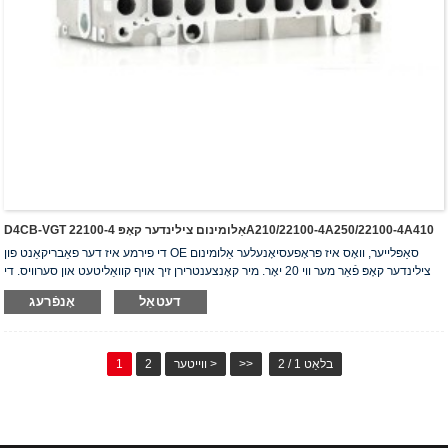
D4CB-VGT אַלומינום צילינדער קאָפּ 22100-4A210/22100-4A250/22100-4A410
די פירמע איז דער פאַבריקאַנט פון OE סאַפּלייער, וואָס איז פּראָפעסיאָנעלער אַלומינום
צילינדער קאָפּ פֿאַר מער ווי 20 יאָר. מיר קאָנצענטרירן זיך אויף קוואַליטעט און סערוויס. די
צילינדער קאָפּ האָבן באַקומען די ISO16949 אויטענטיפֿיקאַציע סערטיפֿיקאַט, "דער
דעטאַל
אָנפֿרעג
הויך-פאַרזיגלטער צילינדער קאָפּ", "די לאַנגע נוצלעכקייט פון צילינדער קאָפּ" און די אַנדערע
5 נוצלעכקייט מאָדעל פּאַטענטן.
בלאַט 1 / 2
>>
ווייטער >
2
1