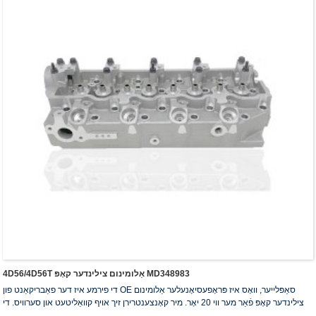
4D56/4D56T אַלומינום צילינדער קאָפּ MD348983
די פירמע איז דער פאַבריקאַנט פון OE סאַפּלייער, וואָס איז פּראָפעסיאָנעלער אַלומינום
צילינדער קאָפּ פֿאַר מער ווי 20 יאָר. מיר קאָנצענטרירן זיך אויף קוואַליטעט און סערוויס. די
צילינדער קאָפּ האָבן באַקומען די ISO16949 אויטענטיפֿיקאַציע סערטיפֿיקאַט, "דער