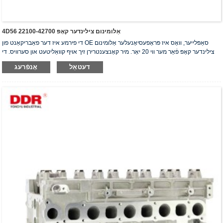
4D56 אַלומינום צילינדער קאָפּ 22100-42700
די פירמע איז דער פאַבריקאַנט פון OE סאַפּלייער, וואָס איז פּראָפעסיאָנעלער אַלומינום
צילינדער קאָפּ פֿאַר מער ווי 20 יאָר. מיר קאָנצענטרירן זיך אויף קוואַליטעט און סערוויס. די
צילינדער קאָפּ האָבן באַקומען די ISO16949 אויטענטיפֿיקאַציע סערטיפֿיקאַט, "דער
דעטאַל
אָנפֿרעג
הויך-פאַרזיגלטער צילינדער קאָפּ", "די לאַנגע נוצלעכקייט פון צילינדער קאָפּ" און די אַנדערע
5 נוצלעכקייט מאָדעל פּאַטענטן.