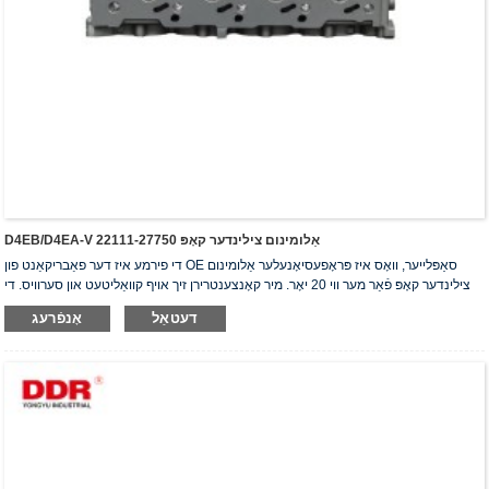
D4EB/D4EA-V אַלומינום צילינדער קאָפּ 22111-27750
די פירמע איז דער פאַבריקאַנט פון OE סאַפּלייער, וואָס איז פּראָפעסיאָנעלער אַלומינום
צילינדער קאָפּ פֿאַר מער ווי 20 יאָר. מיר קאָנצענטרירן זיך אויף קוואַליטעט און סערוויס. די
צילינדער קאָפּ האָבן באַקומען די ISO16949 אויטענטיפֿיקאַציע סערטיפֿיקאַט, "דער
דעטאַל
אָנפֿרעג
הויך-פאַרזיגלטער צילינדער קאָפּ", "די לאַנגע נוצלעכקייט פון צילינדער קאָפּ" און די אַנדערע
5 נוצלעכקייט מאָדעל פּאַטענטן.