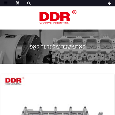
קאָרעיִשער צילינדער קאָפּ