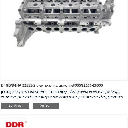
D4HB/D4HA אַלומינום צילינדער קאָפּ 22111-2F000/22100-2F000
די פירמע איז דער פאַבריקאַנט פון OE סאַפּלייער, וואָס איז פּראָפעסיאָנעלער אַלומינום
צילינדער קאָפּ פֿאַר מער ווי 20 יאָר. מיר קאָנצענטרירן זיך אויף קוואַליטעט און סערוויס. די
צילינדער קאָפּ האָבן באַקומען די ISO16949 אויטענטיפֿיקאַציע סערטיפֿיקאַט, "דער
דעטאַל
אָנפֿרעג
הויך-פאַרזיגלטער צילינדער קאָפּ", "די לאַנגע נוצלעכקייט פון צילינדער קאָפּ" און די אַנדערע
5 נוצלעכקייט מאָדעל פּאַטענטן.