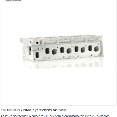
188A9000 אַלומינום צילינדער קאָפּ 71739601
די פירמע איז דער פאַבריקאַנט פון OE סאַפּלייער, וואָס איז פּראָפעסיאָנעלער אַלומינום