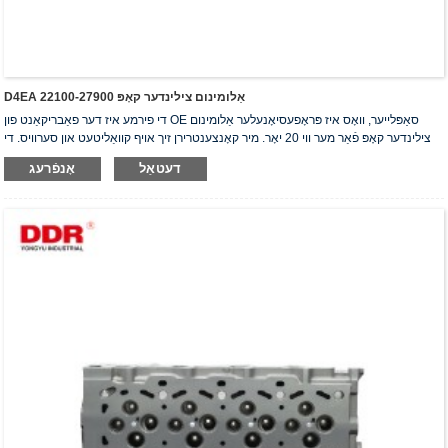
D4EA אַלומינום צילינדער קאָפּ 22100-27900
די פירמע איז דער פאַבריקאַנט פון OE סאַפּלייער, וואָס איז פּראָפעסיאָנעלער אַלומינום
צילינדער קאָפּ פֿאַר מער ווי 20 יאָר. מיר קאָנצענטרירן זיך אויף קוואַליטעט און סערוויס. די
צילינדער קאָפּ האָבן באַקומען די ISO16949 אויטענטיפֿיקאַציע סערטיפֿיקאַט, "דער
דעטאַל
אָנפֿרעג
הויך-פאַרזיגלטער צילינדער קאָפּ", "די לאַנגע נוצלעכקייט פון צילינדער קאָפּ" און די אַנדערע
5 נוצלעכקייט מאָדעל פּאַטענטן.