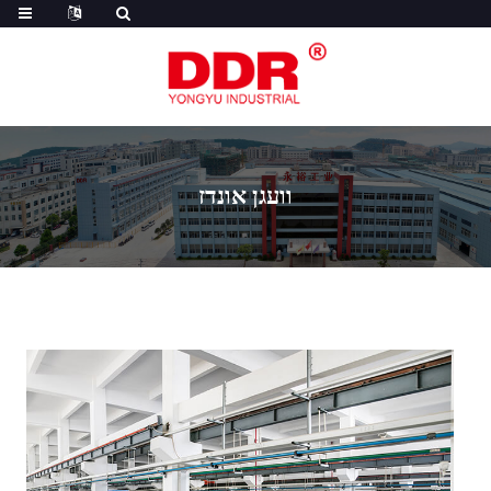
וועגן אונדז