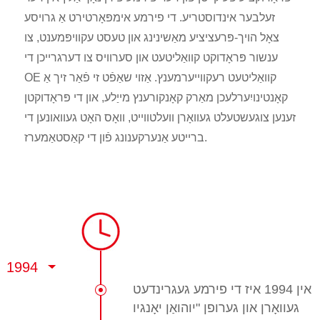
זעלבער אינדוסטריע. די פירמע אימפּאָרטירט אַ גרויסע
צאָל הויך-פּרעציציע מאַשינינג און טעסט עקוויפּמענט, צו
ענשור פּראָדוקט קוואַליטעט און סערוויס צו דערגרייכן די
OE קוואַליטעט רעקווייערמענץ. אַזוי שאַפֿט זי פֿאַר זיך אַ
קאָנטינויִערלעכן מאַרק קאָנקורענץ מייַלע, און די פּראָדוקטן
זענען צוגעשטעלט געוואָרן וועלטווייט, וואָס האָט געוואונען די
ברייטע אַנערקענונג פֿון די קאַסטאַמערז.
1994
אין 1994 איז די פירמע געגרינדעט
געוואָרן און גערופן "יוהואַן יאָנגיו