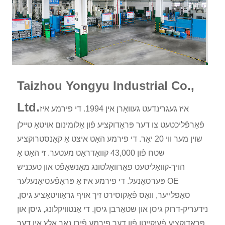
Taizhou Yongyu Industrial Co.,
Ltd.
איז געגרינדעט געוואָרן אין 1994. די פירמע איז
פֿאַרפֿליכטעט צו דער פּראָדוקציע פֿון אַלומינום אויטאָ טיילן
שוין מער ווי 20 יאָר. די פירמע האָט איצט אַ קאַנסטרוקציע
שטח פֿון 43,000 קוואַדראַט מעטער. זי האָט אַ
הויך-קוואַליטעט פאַרוואַלטונג מאַנשאַפֿט און טעכניש
פּערסאָנעל. די פירמע איז אַ פּראָפֿעסיאָנעלער OE
סאַפּלייער, וואָס פֿאָקוסירט זיך אויף גראַוויטאַציע גיסן,
נידעריק-דרוק גיסן און שטאַרבן גיסן. די אַנטוויקלונג, גיסן און
פּראָדוקציע פֿעיִקייטן פֿון דער פירמע פֿירן נאָך אַלץ אין דער