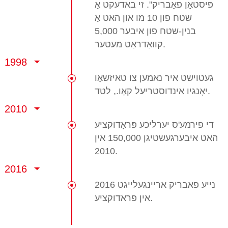
פּיסטאָן פאַבריק". זי באדעקט אַ
שטח פון 10 מו און האט אַ
בנין-שטח פון איבער 5,000
קוואַדראַט מעטער.
1998
געטוישט איר נאמען צו טאיזשאָו
יאָנגיו אינדוסטריעל קאָו., לטד.
2010
די פירמע'ס יערליכע פּראָדוקציע
האט איבערגעשטיגן 150,000 אין
2010.
2016
2016 נייע פאבריק אריינגעלייגט
אין פראדוקציע.