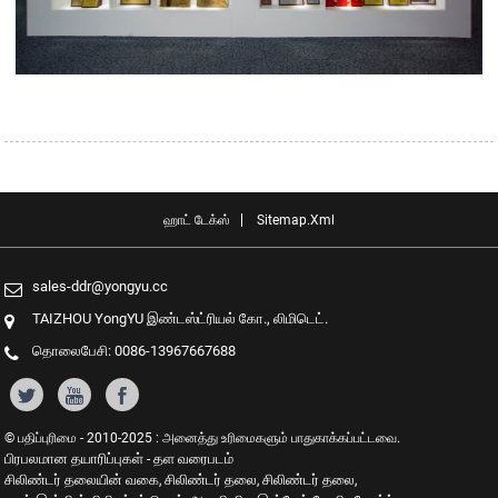
ஹாட் டேக்ஸ்
Sitemap.xml
sales-ddr@yongyu.cc
TAIZHOU YongYU இண்டஸ்ட்ரியல் கோ., லிமிடெட்.
தொலைபேசி: 0086-13967667688
© பதிப்புரிமை - 2010-2025 : அனைத்து உரிமைகளும் பாதுகாக்கப்பட்டவை.
பிரபலமான தயாரிப்புகள்
தள வரைபடம்
-
சிலிண்டர் தலையின் வகை
சிலிண்டர் தலை
சிலிண்டர் தலை
,
,
,