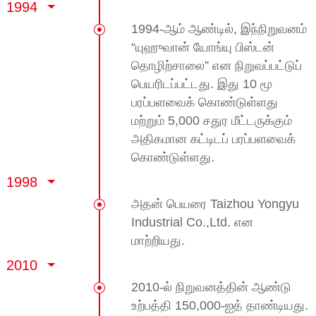
1994
1994-ஆம் ஆண்டில், இந்நிறுவனம்
“யுஹுவான் யோங்யு பிஸ்டன்
தொழிற்சாலை” என நிறுவப்பட்டுப்
பெயரிடப்பட்டது. இது 10 மூ
பரப்பளவைக் கொண்டுள்ளது
மற்றும் 5,000 சதுர மீட்டருக்கும்
அதிகமான கட்டிடப் பரப்பளவைக்
கொண்டுள்ளது.
1998
அதன் பெயரை Taizhou Yongyu
Industrial Co.,Ltd. என
மாற்றியது.
2010
2010-ல் நிறுவனத்தின் ஆண்டு
உற்பத்தி 150,000-ஐத் தாண்டியது.