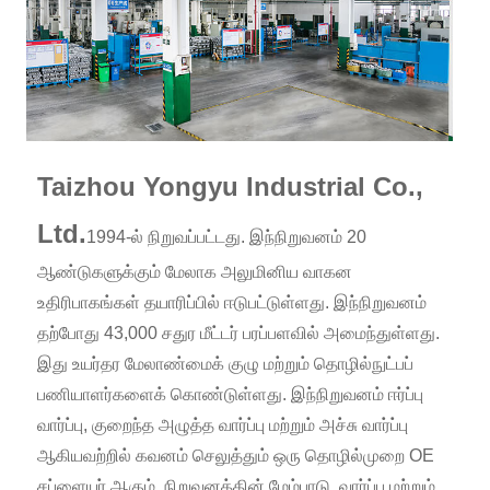
Taizhou Yongyu Industrial Co.,
Ltd.
1994-ல் நிறுவப்பட்டது. இந்நிறுவனம் 20
ஆண்டுகளுக்கும் மேலாக அலுமினிய வாகன
உதிரிபாகங்கள் தயாரிப்பில் ஈடுபட்டுள்ளது. இந்நிறுவனம்
தற்போது 43,000 சதுர மீட்டர் பரப்பளவில் அமைந்துள்ளது.
இது உயர்தர மேலாண்மைக் குழு மற்றும் தொழில்நுட்பப்
பணியாளர்களைக் கொண்டுள்ளது. இந்நிறுவனம் ஈர்ப்பு
வார்ப்பு, குறைந்த அழுத்த வார்ப்பு மற்றும் அச்சு வார்ப்பு
ஆகியவற்றில் கவனம் செலுத்தும் ஒரு தொழில்முறை OE
சப்ளையர் ஆகும். நிறுவனத்தின் மேம்பாடு, வார்ப்பு மற்றும்