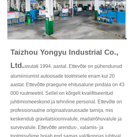
Taizhou Yongyu Industrial Co.,
Ltd.
asutati 1994. aastal. Ettevõte on pühendunud
alumiiniumist autoosade tootmisele enam kui 20
aastat. Ettevõtte praegune ehitusalune pindala on 43
000 ruutmeetrit. Sellel on kõrgelt kvalifitseeritud
juhtimismeeskond ja tehniline personal. Ettevõte on
professionaalne originaalvaruosade tarnija, mis
keskendub gravitatsioonivalule, madalrõhuvalule ja
survevalule. Ettevõtte arendus-, valamis- ja
tootmisvõime hoiab end samas valdkonnas juhtival