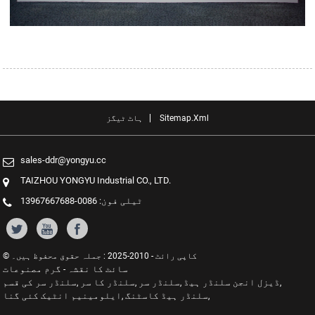
Sitemap.xml
ہاٹ ٹیگز
sales-ddr@yongyu.cc
TAIZHOU YONGYU Industrial CO., LTD.
ٹیلی فون: 0086-13967667688
© کاپی رائٹ - 2010-2025 : جملہ حقوق محفوظ ہیں۔
سائٹ کا نقشہ
گرم مصنوعات
-
ڈیزل انجن سلنڈر ہیڈ
سلنڈر سر
سلنڈر کا سر
سلنڈر سر کی قسم
,
,
,
,
سلنڈر ہیڈ کاسٹنگ
ایلومینیم انٹیک کئی گنا
,
,