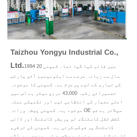
Taizhou Yongyu Industrial Co.,
Ltd.
1994 میں قائم کیا گیا تھا۔ کمپنی 20
سال سے زیادہ عرصے سے ایلومینیم آٹو پارٹس
کی تیاری کے لیے پرعزم ہے۔ کمپنی کا موجودہ
تعمیراتی رقبہ 43,000 مربع میٹر ہے اس میں
اعلیٰ معیار کی انتظامی ٹیم اور تکنیکی عملہ
موجود ہے۔ کمپنی پیشہ ورانہ OE سپلائر ہے جو
کشش ثقل کاسٹنگ، لو پریشر کاسٹنگ اور ڈائی
کاسٹنگ پر فوکس کرتی ہے۔ کمپنی کی ترقی،
کاسٹنگ اور پیداواری صلاحیت اسی صنعت میں آگے